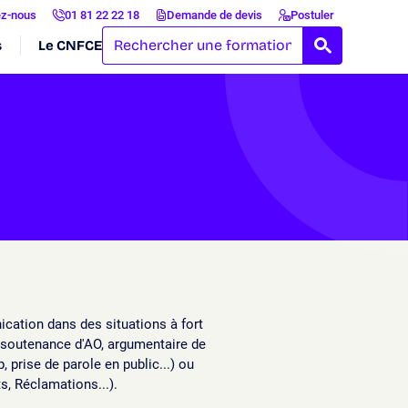
ez-nous
01 81 22 22 18
Demande de devis
Postuler
s
Le CNFCE
RECHERCH
cation dans des situations à fort
soutenance d'AO, argumentaire de
 prise de parole en public...) ou
ts, Réclamations...).