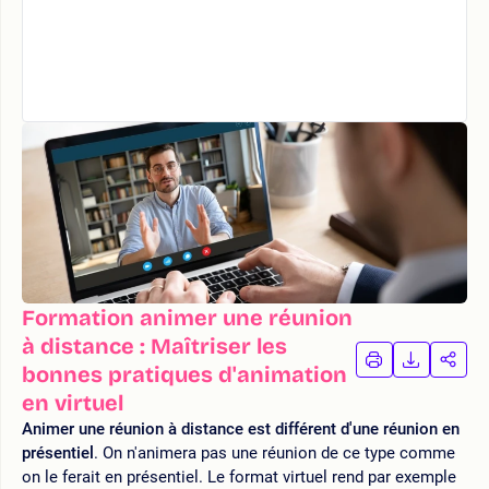
Formation animer une réunion
à distance : Maîtriser les
IMPRIMER
TÉLÉCHA
PAR
bonnes pratiques d'animation
LA
LA
en virtuel
FORMATION
FORMAT
FOR
Animer une réunion à distance est différent d'une réunion en
présentiel
. On n'animera pas une réunion de ce type comme
on le ferait en présentiel. Le format virtuel rend par exemple