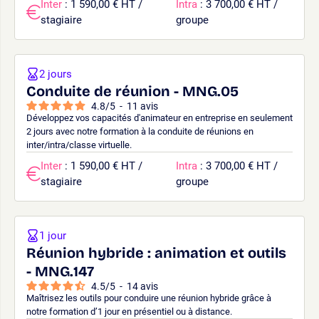
Inter
: 1 590,00 € HT /
Intra
: 3 700,00 € HT /
stagiaire
groupe
2 jours
Conduite de réunion - MNG.05
4.8
/
5
-
11
avis
Développez vos capacités d'animateur en entreprise en seulement
2 jours avec notre formation à la conduite de réunions en
inter/intra/classe virtuelle.
Inter
: 1 590,00 € HT /
Intra
: 3 700,00 € HT /
stagiaire
groupe
1 jour
Réunion hybride : animation et outils
- MNG.147
4.5
/
5
-
14
avis
Maîtrisez les outils pour conduire une réunion hybride grâce à
notre formation d’1 jour en présentiel ou à distance.