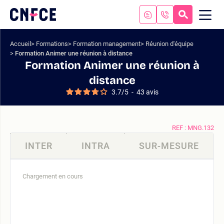
Aller
au
RECHERC
ME
Logo
MOB
contenu
site
Aller
Accueil
Formations
Formation management
Réunion d'équipe
au
Formation Animer une réunion à distance
menu
Formation Animer une réunion à
Aller
distance
à
3.7
/
5
-
43
avis
la
recherche
REF : MNG.132
INTER
INTRA
SUR-MESURE