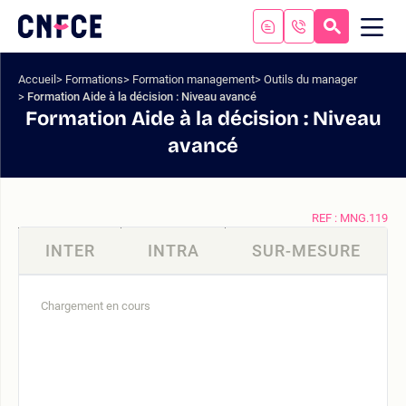
Aller
au
RECHERC
ME
Logo
MOB
contenu
site
Aller
Accueil
Formations
Formation management
Outils du manager
au
Formation Aide à la décision : Niveau avancé
menu
Formation Aide à la décision : Niveau
Aller
avancé
à
la
recherche
REF : MNG.119
INTER
INTRA
SUR-MESURE