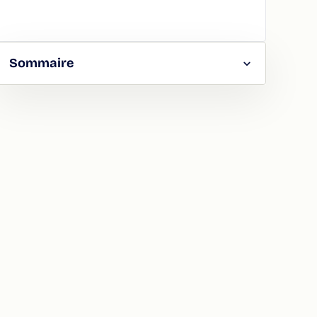
Sommaire
RGER
TAGER
LA
ION
ATION