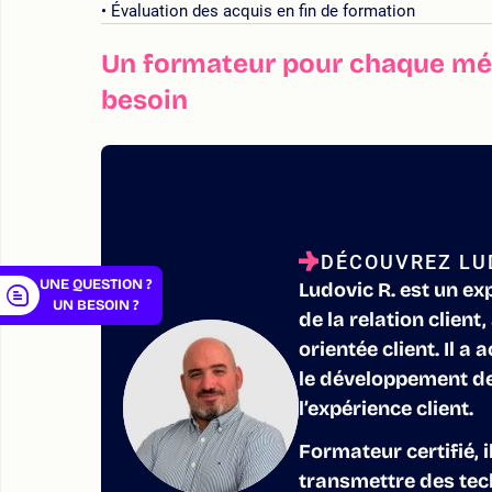
Évaluation des acquis en fin de formation
Un formateur pour chaque mét
besoin
er
DÉCOUVREZ LU
UNE QUESTION ?
Ludovic R. est un ex
UN BESOIN ?
de la relation client
orientée client. Il
le développement de 
l’expérience client.
Formateur certifié, 
transmettre des tec