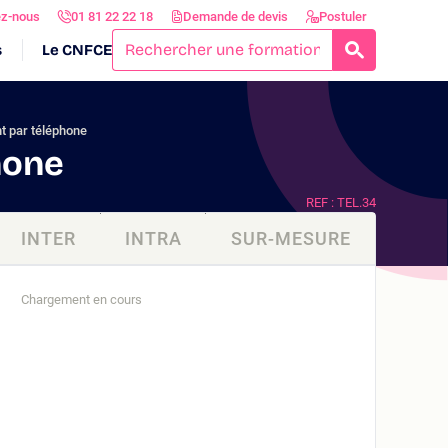
ez-nous
01 81 22 22 18
Demande de devis
Postuler
s
Le CNFCE
RECHERCH
nt par téléphone
hone
REF : TEL.34
INTER
INTRA
SUR-MESURE