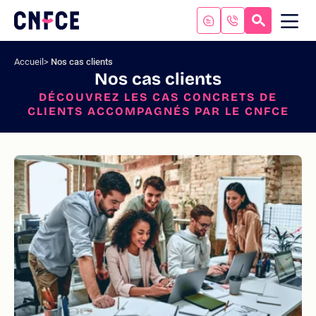
Aller
au
RECHERC
ME
Logo
MOB
contenu
site
Aller
Accueil
Nos cas clients
au
Nos cas clients
menu
DÉCOUVREZ LES CAS CONCRETS DE
Aller
CLIENTS ACCOMPAGNÉS PAR LE CNFCE
à
la
recherche