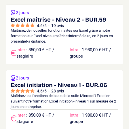
2 jours
Excel maîtrise - Niveau 2 - BUR.59
4.6
/
5
-
19
avis
Maîtrisez de nouvelles fonctionnalités sur Excel grâce à notre
formation sur Excel niveau maîtrise/intermédiaire, en 2 jours en
présentiel/à distance.
Inter
: 850,00 € HT /
Intra
: 1 980,00 € HT /
stagiaire
groupe
2 jours
Excel initiation - Niveau 1 - BUR.06
4.6
/
5
-
28
avis
Maîtrisez les fonctions de base de la suite Microsoft Excel en
suivant notre formation Excel initiation - niveau 1 sur mesure de 2
jours en entreprise.
Inter
: 850,00 € HT /
Intra
: 1 980,00 € HT /
stagiaire
groupe