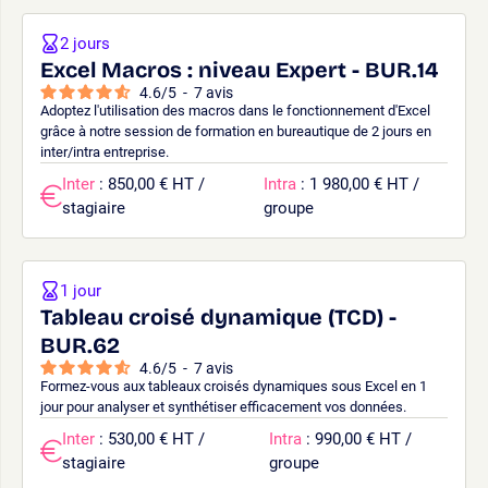
2 jours
Excel Macros : niveau Expert - BUR.14
4.6
/
5
-
7
avis
Adoptez l'utilisation des macros dans le fonctionnement d'Excel
grâce à notre session de formation en bureautique de 2 jours en
inter/intra entreprise.
Inter
: 850,00 € HT /
Intra
: 1 980,00 € HT /
stagiaire
groupe
1 jour
Tableau croisé dynamique (TCD) -
BUR.62
4.6
/
5
-
7
avis
Formez-vous aux tableaux croisés dynamiques sous Excel en 1
jour pour analyser et synthétiser efficacement vos données.
Inter
: 530,00 € HT /
Intra
: 990,00 € HT /
stagiaire
groupe