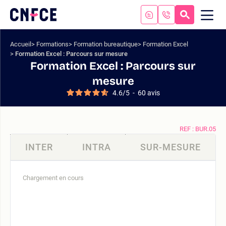
Aller
au
RECHERC
ME
Logo
MOB
contenu
site
Aller
Accueil
Formations
Formation bureautique
Formation Excel
au
Formation Excel : Parcours sur mesure
menu
Formation Excel : Parcours sur
Aller
mesure
à
4.6
/
5
-
60
avis
la
recherche
REF : BUR.05
INTER
INTRA
SUR-MESURE