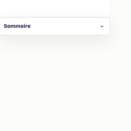
Sommaire
RGER
TAGER
LA
ION
ATION