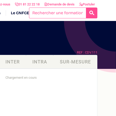
ez-nous
01 81 22 22 18
Demande de devis
Postuler
s
Le CNFCE
RECHERCH
REF : CDV.111
INTER
INTRA
SUR-MESURE