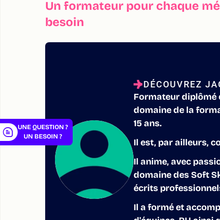
Un formateur pour chaque mét
besoin
er
DÉCOUVREZ JA
Formateur diplômé d
domaine de la forma
15 ans.
UNE QUESTION ?
UN BESOIN ?
Il est, par ailleurs,
Il anime, avec passi
domaine des Soft Ski
écrits professionnel
Il a formé et accom