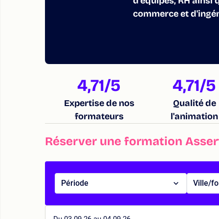
d'équipes, RH ainsi 
commerce et d'ingén
4,71
/5
4,71
/5
Expertise de nos
Qualité de
formateurs
l'animation
Réserver une formation Asserti
Période
Ville/f
Du 03.09.26 au 04.09.26