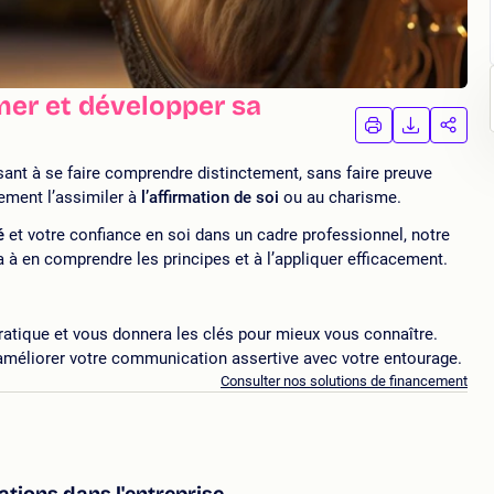
rmer et développer sa
IMPRIMER
TÉLÉCHA
PAR
LA
LA
FORMATION
FORMAT
FORM
isant à se faire comprendre distinctement, sans faire preuve
lement l’assimiler à
l’affirmation de soi
ou au charisme.
é
et votre confiance en soi dans un cadre professionnel, notre
 à en comprendre les principes et à l’appliquer efficacement.
ratique et vous donnera les clés pour mieux vous connaître.
améliorer
votre communication assertive avec votre entourage.
Consulter nos solutions de financement