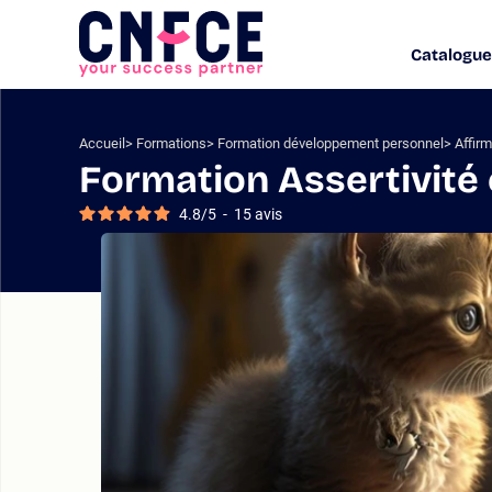
Aller
au
Catalogue
Logo
contenu
site
Aller
au
menu
Accueil
Formations
Formation développement personnel
Affirm
Aller
Formation Assertivité 
à
la
4.8
/
5
-
15
avis
recherche