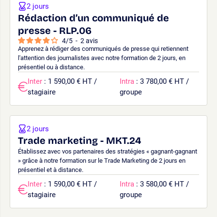
2 jours
Rédaction d’un communiqué de
presse - RLP.06
4
/
5
-
2
avis
Apprenez à rédiger des communiqués de presse qui retiennent
l'attention des journalistes avec notre formation de 2 jours, en
présentiel ou à distance.
Inter
: 1 590,00 € HT /
Intra
: 3 780,00 € HT /
stagiaire
groupe
2 jours
Trade marketing - MKT.24
Établissez avec vos partenaires des stratégies « gagnant-gagnant
» grâce à notre formation sur le Trade Marketing de 2 jours en
présentiel et à distance.
Inter
: 1 590,00 € HT /
Intra
: 3 580,00 € HT /
stagiaire
groupe