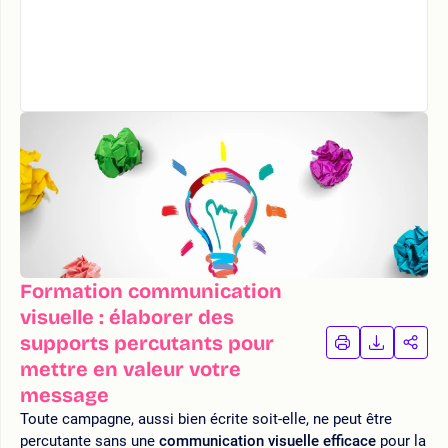
Formation communication
visuelle : élaborer des
supports percutants pour
IMPRIMER
TÉLÉCHA
PAR
LA
LA
mettre en valeur votre
FORMATION
FORMAT
FOR
message
Toute campagne, aussi bien écrite soit-elle, ne peut être
percutante sans une
communication visuelle efficace
pour la