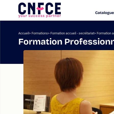
Aller
au
Catalogue
Logo
contenu
site
Aller
au
menu
Accueil
Formations
Formation accueil - secrétariat
Formation a
Aller
Formation Professionna
à
la
recherche