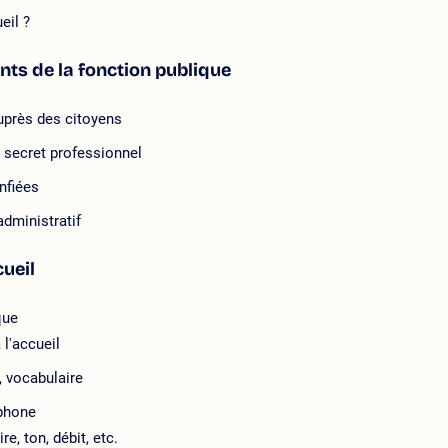
ueil ?
ents de la fonction publique
auprès des citoyens
u secret professionnel
nfiées
administratif
ueil
que
 l'accueil
, vocabulaire
éphone
e, ton, débit, etc.