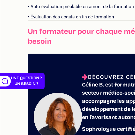
Auto évaluation préalable en amont de la formation
Évaluation des acquis en fin de formation
Un formateur pour chaque mét
er
besoin
DÉCOUVREZ CÉL
UNE QUESTION ?
UN BESOIN ?
Céline B. est formatr
secteur médico-socia
accompagne les appr
développement de le
en favorisant auton
Sophrologue certifié