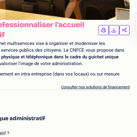
fessionnaliser l'accueil
IMPRIMER
TÉLÉCHA
PAR
if
LA
LA
FORMATION
FORMAT
FORM
het multiservices vise à organiser et moderniser les
aux services publics des citoyens. Le CNFCE vous propose dans
l physique et téléphonique dans le cadre du guichet unique
 valoriser l'image de votre administration.
uement en intra entreprise (dans vos locaux) ou sur mesure
Consulter nos solutions de financement
que administratif
tif ?