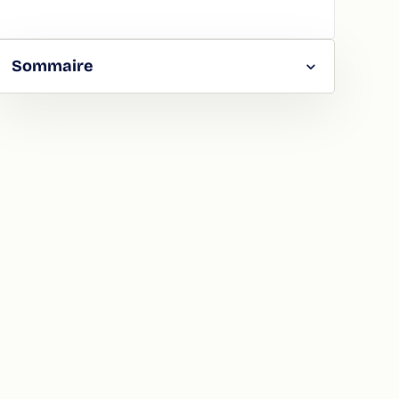
Sommaire
RGER
TAGER
LA
ION
ATION