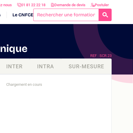
ez-nous
01 81 22 22 18
Demande de devis
Postuler
s
Le CNFCE
RECHERCH
unique
REF : SCR.23
INTER
INTRA
SUR-MESURE