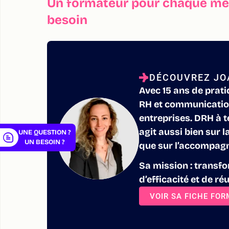
Un formateur pour chaque mét
besoin
er
DÉCOUVREZ JO
Avec 15 ans de prat
RH et communicatio
entreprises. DRH à t
agit aussi bien sur l
UNE QUESTION ?
UN BESOIN ?
que sur l’accompag
Sa mission : transfo
d’efficacité et de réu
VOIR SA FICHE FO