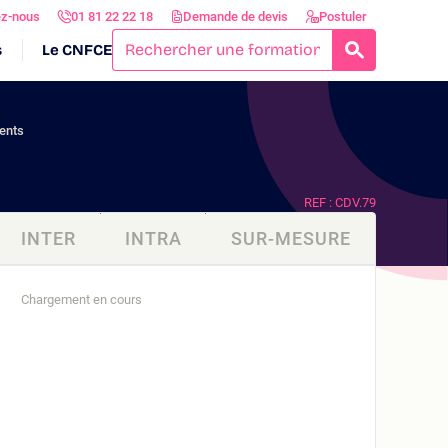
ez-nous
01 81 22 22 18
Demande de devis
Postuler
s
Le CNFCE
RECHERCH
ients
REF : CDV.79
INTER
INTRA
SUR-MESURE