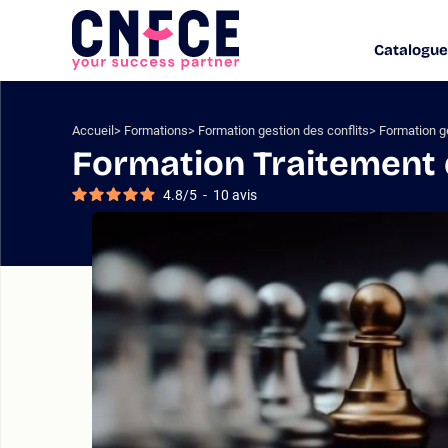
Aller
au
Catalogue
Logo
contenu
site
Aller
au
menu
Accueil
Formations
Formation gestion des conflits
Formation ge
Aller
Formation Traitement 
à
la
4.8
/
5
-
10
avis
recherche