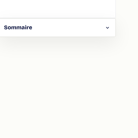
Sommaire
RGER
TAGER
LA
ION
ATION