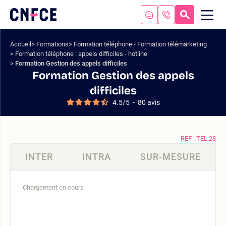
Aller
au
RECHERC
ME
Logo
MOB
contenu
site
Aller
Accueil
Formations
Formation téléphone - Formation télémarketing
au
Formation téléphone : appels difficiles - hotline
menu
Formation Gestion des appels difficiles
Aller
Formation Gestion des appels
à
difficiles
la
4.5
/
5
-
80
avis
recherche
REF : TEL.28
INTER
INTRA
SUR-MESURE