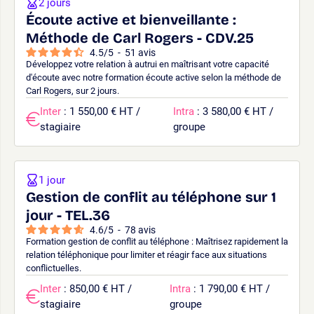
2 jours
Écoute active et bienveillante :
Méthode de Carl Rogers - CDV.25
4.5
/
5
-
51
avis
Développez votre relation à autrui en maîtrisant votre capacité
d'écoute avec notre formation écoute active selon la méthode de
Carl Rogers, sur 2 jours.
Inter
: 1 550,00 € HT /
Intra
: 3 580,00 € HT /
stagiaire
groupe
1 jour
Gestion de conflit au téléphone sur 1
jour - TEL.36
4.6
/
5
-
78
avis
Formation gestion de conflit au téléphone : Maîtrisez rapidement la
relation téléphonique pour limiter et réagir face aux situations
conflictuelles.
Inter
: 850,00 € HT /
Intra
: 1 790,00 € HT /
stagiaire
groupe