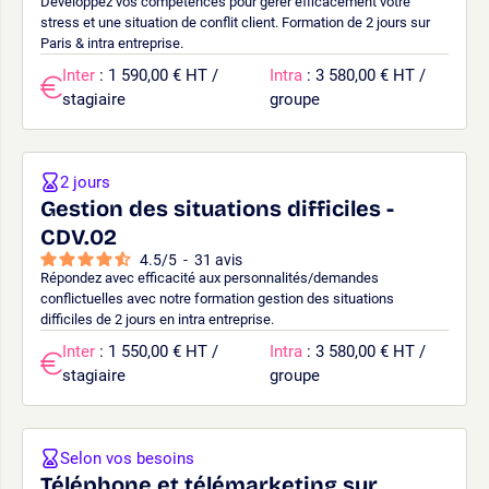
Développez vos compétences pour gérer efficacement votre
stress et une situation de conflit client. Formation de 2 jours sur
Paris & intra entreprise.
Inter
: 1 590,00 € HT /
Intra
: 3 580,00 € HT /
stagiaire
groupe
2 jours
Gestion des situations difficiles -
CDV.02
4.5
/
5
-
31
avis
Répondez avec efficacité aux personnalités/demandes
conflictuelles avec notre formation gestion des situations
difficiles de 2 jours en intra entreprise.
Inter
: 1 550,00 € HT /
Intra
: 3 580,00 € HT /
stagiaire
groupe
Selon vos besoins
Téléphone et télémarketing sur