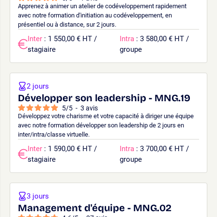
Apprenez à animer un atelier de codéveloppement rapidement
avec notre formation d'initiation au codéveloppement, en
présentiel ou à distance, sur 2 jours.
Inter
: 1 550,00 € HT /
Intra
: 3 580,00 € HT /
stagiaire
groupe
2 jours
Développer son leadership - MNG.19
5
/
5
-
3
avis
Développez votre charisme et votre capacité à diriger une équipe
avec notre formation développer son leadership de 2 jours en
inter/intra/classe virtuelle.
Inter
: 1 590,00 € HT /
Intra
: 3 700,00 € HT /
stagiaire
groupe
3 jours
Management d'équipe - MNG.02