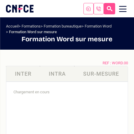
Aller
au
RECHERC
ME
Logo
MOB
contenu
site
Aller
Accueil
Formations
Formation bureautique
Formation Word
au
Formation Word sur mesure
menu
Formation Word sur mesure
Aller
à
la
recherche
REF : WORD.00
INTER
INTRA
SUR-MESURE