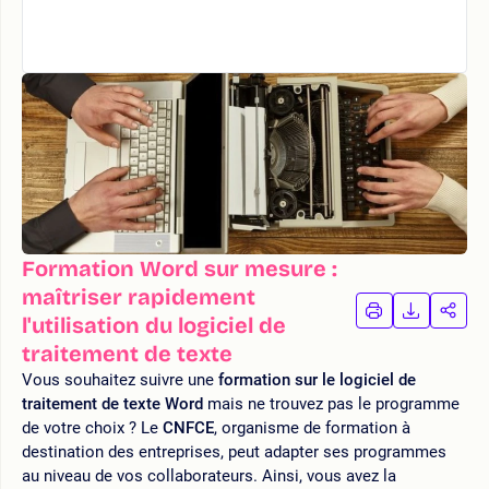
Formation Word sur mesure :
maîtriser rapidement
IMPRIMER
TÉLÉCHA
PAR
l'utilisation du logiciel de
LA
LA
traitement de texte
FORMATION
FORMAT
FOR
Vous souhaitez suivre une
formation sur le logiciel de
traitement de texte Word
mais ne trouvez pas le programme
de votre choix ? Le
CNFCE
, organisme de formation à
destination des entreprises, peut adapter ses programmes
au niveau de vos collaborateurs. Ainsi, vous avez la