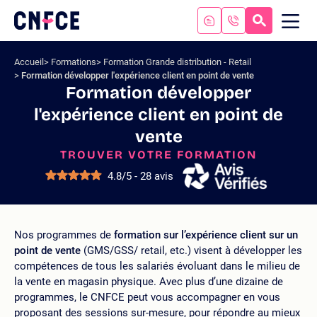
Aller
au
RECHERC
ME
Logo
MOB
contenu
site
Aller
Accueil
Formations
Formation Grande distribution - Retail
au
Formation développer l'expérience client en point de vente
menu
Formation développer
Aller
l'expérience client en point de
à
la
vente
recherche
TROUVER VOTRE FORMATION
4.8/5 - 28 avis
Nos programmes de
formation sur l’expérience client sur un
point de vente
(GMS/GSS/ retail, etc.) visent à développer les
compétences de tous les salariés évoluant dans le milieu de
la vente en magasin physique. Avec plus d’une dizaine de
programmes, le CNFCE peut vous accompagner en vous
proposant des sessions sur-mesure, pour répondre au mieux