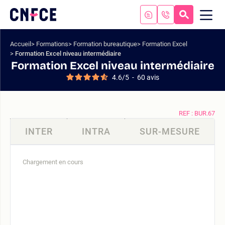
Aller
au
RECHERC
ME
Logo
MOB
contenu
site
Aller
Accueil
Formations
Formation bureautique
Formation Excel
au
Formation Excel niveau intermédiaire
menu
Formation Excel niveau intermédiaire
Aller
4.6
/
5
-
60
avis
à
la
recherche
REF : BUR.67
INTER
INTRA
SUR-MESURE