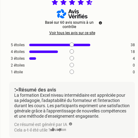
Basé sur
60
avis soumis à un
contrôle
Voir tous les avis sur ce site
5
étoiles
38
4
étoiles
18
3
étoiles
4
2
étoiles
0
1
étoile
0
Résumé des avis
La formation Excel niveau intermédiaire est appréciée pour
sa pédagogie, l'adaptabilité du formateur et l'interaction
durant les cours. Les participants expriment une satisfaction
générale grâce à l'apprentissage de nouvelles compétences
et une méthode d'enseignement engageante.
Ce résumé est généré par IA
Cela a-t-il été utile ?
Oui
Non