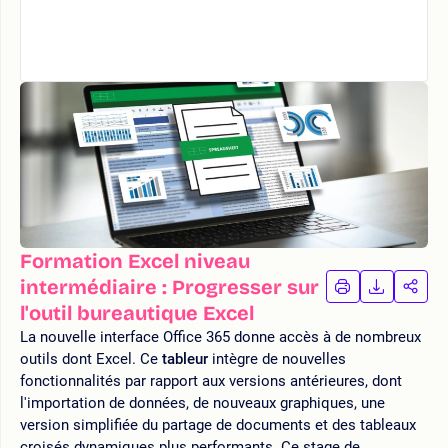
Formation Excel niveau
intermédiaire : Progresser sur
IMPRIMER
TÉLÉCHA
PAR
LA
LA
l'outil bureautique Excel
FORMATION
FORMAT
FOR
La nouvelle interface Office 365 donne accès à de nombreux
outils dont Excel. Ce
tableur
intègre de nouvelles
fonctionnalités par rapport aux versions antérieures, dont
l'importation de données, de nouveaux graphiques, une
version simplifiée du partage de documents et des tableaux
croisés dynamiques plus performants. Ce stage de