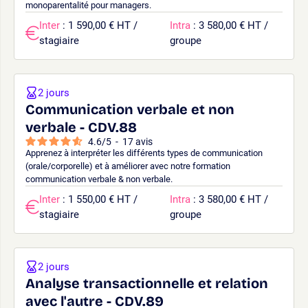
monoparentalité pour managers.
Inter
: 1 590,00 € HT /
Intra
: 3 580,00 € HT /
stagiaire
groupe
2 jours
Communication verbale et non
verbale - CDV.88
4.6
/
5
-
17
avis
Apprenez à interpréter les différents types de communication
(orale/corporelle) et à améliorer avec notre formation
communication verbale & non verbale.
Inter
: 1 550,00 € HT /
Intra
: 3 580,00 € HT /
stagiaire
groupe
2 jours
Analyse transactionnelle et relation
avec l'autre - CDV.89