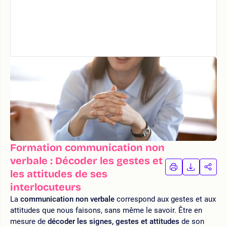
Formation communication non
verbale : Décoder les gestes et
IMPRIMER
TÉLÉCHA
PAR
les attitudes de ses
LA
LA
interlocuteurs
FORMATION
FORMAT
FOR
La
communication non verbale
correspond aux gestes et aux
attitudes que nous faisons, sans même le savoir. Être en
mesure de
décoder les signes, gestes et attitudes
de son