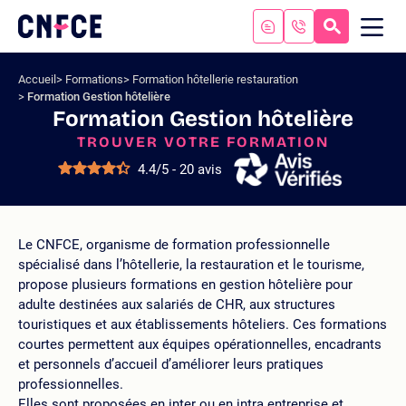
Aller
au
RECHERC
ME
Logo
MOB
contenu
site
Aller
Accueil
Formations
Formation hôtellerie restauration
au
Formation Gestion hôtelière
menu
Formation Gestion hôtelière
Aller
TROUVER VOTRE FORMATION
à
la
4.4/5 - 20 avis
recherche
Le CNFCE, organisme de formation professionnelle
spécialisé dans l’hôtellerie, la restauration et le tourisme,
propose plusieurs formations en gestion hôtelière pour
adulte destinées aux salariés de CHR, aux structures
touristiques et aux établissements hôteliers. Ces formations
courtes permettent aux équipes opérationnelles, encadrants
et personnels d’accueil d’améliorer leurs pratiques
professionnelles.
Elles sont proposées en inter ou en intra entreprise et