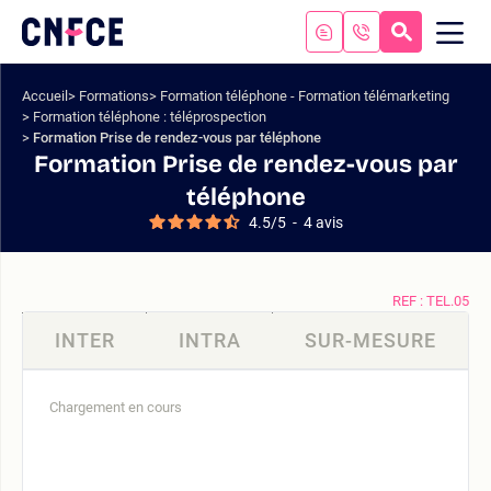
Aller
au
RECHERC
ME
Logo
MOB
contenu
site
Aller
Accueil
Formations
Formation téléphone - Formation télémarketing
au
Formation téléphone : téléprospection
menu
Formation Prise de rendez-vous par téléphone
Aller
Formation Prise de rendez-vous par
à
téléphone
la
4.5
/
5
-
4
avis
recherche
REF : TEL.05
INTER
INTRA
SUR-MESURE