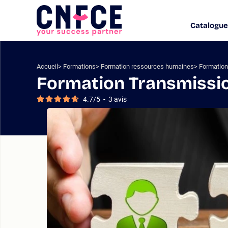
Aller
au
Catalogue
Logo
contenu
site
Aller
au
menu
Accueil
Formations
Formation ressources humaines
Formation 
Aller
Formation Transmission
à
la
4.7
/
5
-
3
avis
recherche