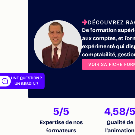
DÉCOUVREZ RA
De formation supéri
er
aux comptes, et form
expérimenté qui disp
comptabilité, gestio
VOIR SA FICHE FO
UNE QUESTION ?
UN BESOIN ?
5
/5
4,58
/
Expertise de nos
Qualité de
formateurs
l'animation