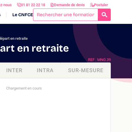
ez-nous
01 81 22 22 18
Demande de devis
Postuler
s
Le CNFCE
RECHERCH
épart en retraite
rt en retraite
REF : MNG.39
INTER
INTRA
SUR-MESURE