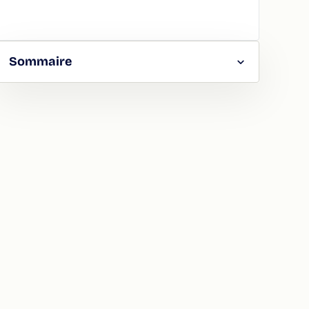
Sommaire
RGER
TAGER
LA
ION
ATION