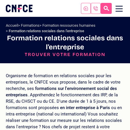
Aller
au
RECHERC
ME
Logo
MOB
contenu
site
Aller
Accueil
Formations
Formation ressources humaines
au
Formation relations sociales dans l'entreprise
menu
Formation relations sociales dans
Aller
l'entreprise
à
la
TROUVER VOTRE FORMATION
recherche
Organisme de formation en relations sociales pour les
entreprises, le CNFCE vous propose, dans le cadre de votre
recherche, ses
formations sur l'environnement social des
entreprises
. Appréhendez le fonctionnement des IRP, de la
RSE, du CHSCT ou du CE. D'une durée de 1 à 5 jours, nos
formations sont proposées
en inter entreprise à Paris
ou en
intra entreprise (national ou international) Vous souhaitez
réaliser une formation sur mesure sur les relations sociales
dans l'entreprise ? Nos chefs de projet restent à votre