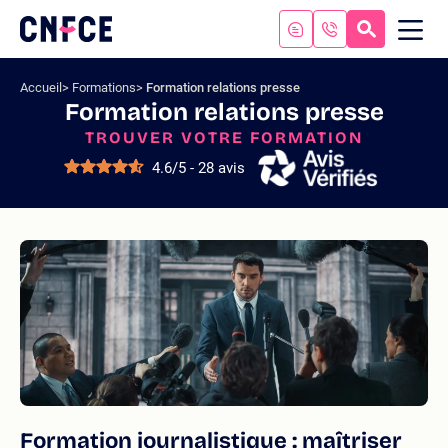
Aller
au
RECHERC
ME
Logo
MOB
contenu
site
Aller
Accueil
Formations
Formation relations presse
au
Formation relations presse
menu
TROUVER VOTRE FORMATION
Aller
à
4.6/5 - 28 avis
la
recherche
Formation journalistique : maîtriser