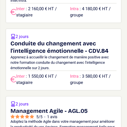
inter/intra.
Inter
: 2 160,00 € HT /
Intra
: 4 180,00 € HT /
stagiaire
groupe
2 jours
Conduite du changement avec
l'intelligence émotionnelle - CDV.84
Apprenez à accueillir le changement de manière positive avec
notre formation conduite du changement avec l'intelligence
émotionnelle sur 2 jours.
Inter
: 1 550,00 € HT /
Intra
: 3 580,00 € HT /
stagiaire
groupe
2 jours
Management Agile - AGL.05
5
/
5
-
1
avis
Adoptez la méthode Agile dans votre management pour améliorer
la productivité de vos équipes. Formation management Agile pour