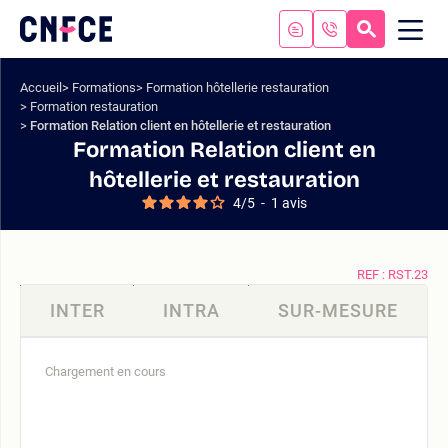
Aller
au
RECHERC
ME
Logo
MOB
contenu
site
Aller
Accueil
Formations
Formation hôtellerie restauration
au
Formation restauration
menu
Formation Relation client en hôtellerie et restauration
Aller
Formation Relation client en
à
hôtellerie et restauration
la
4
/
5
-
1
avis
recherche
REF : RST.23
INTER
INTRA
SUR-MESURE