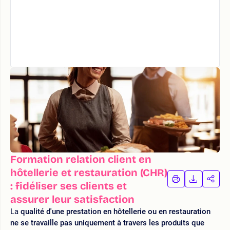
Formation relation client en
hôtellerie et restauration (CHR)
IMPRIMER
TÉLÉCHA
PAR
: fidéliser ses clients et
LA
LA
assurer leur satisfaction
FORMATION
FORMAT
FOR
La
qualité d'une prestation en hôtellerie ou en restauration
ne se travaille pas uniquement à travers les produits que