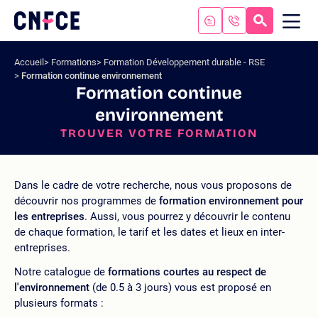
Aller
au
RECHERC
ME
Logo
MOB
contenu
site
Aller
Accueil
Formations
Formation Développement durable - RSE
au
Formation continue environnement
menu
Formation continue
Aller
environnement
à
la
TROUVER VOTRE FORMATION
recherche
Dans le cadre de votre recherche, nous vous proposons de
découvrir nos programmes de
formation environnement pour
les entreprises
. Aussi, vous pourrez y découvrir le contenu
de chaque formation, le tarif et les dates et lieux en inter-
entreprises.
Notre catalogue de
formations courtes au respect de
l'environnement
(de 0.5 à 3 jours) vous est proposé en
plusieurs formats :