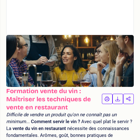
Formation vente du vin :
Maîtriser les techniques de
IMPRIMER
TÉLÉCHA
PAR
LA
LA
vente en restaurant
FORMATION
FORMAT
FOR
Difficile de vendre un produit qu'on ne connaît pas un
minimum
...
Comment servir le vin ?
Avec quel plat le servir ?
La
vente du vin en restaurant
nécessite des connaissances
fondamentales. Arômes, goût, bonnes pratiques de