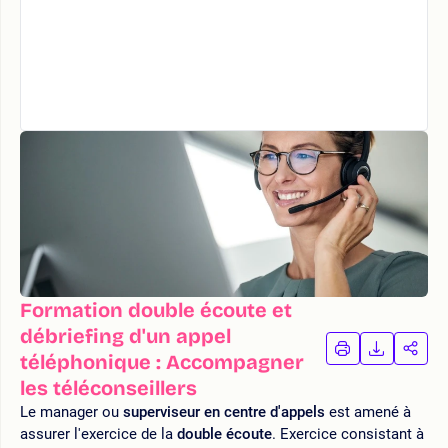
Formation double écoute et
débriefing d'un appel
IMPRIMER
TÉLÉCHA
PAR
téléphonique : Accompagner
LA
LA
les téléconseillers
FORMATION
FORMAT
FOR
Le manager ou
superviseur en centre d'appels
est amené à
assurer l'exercice de la
double écoute
. Exercice consistant à