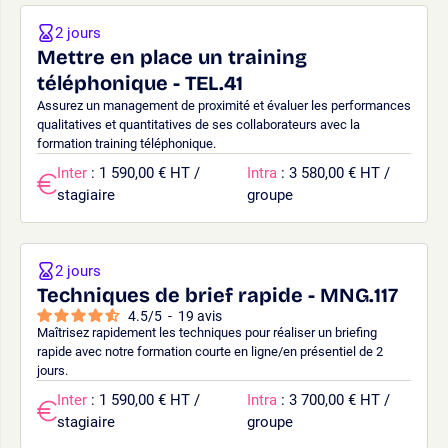
2 jours
Mettre en place un training
téléphonique - TEL.41
Assurez un management de proximité et évaluer les performances
qualitatives et quantitatives de ses collaborateurs avec la
formation training téléphonique.
Inter
: 1 590,00 € HT /
Intra
: 3 580,00 € HT /
stagiaire
groupe
2 jours
Techniques de brief rapide - MNG.117
4.5
/
5
-
19
avis
Maîtrisez rapidement les techniques pour réaliser un briefing
rapide avec notre formation courte en ligne/en présentiel de 2
jours.
Inter
: 1 590,00 € HT /
Intra
: 3 700,00 € HT /
stagiaire
groupe