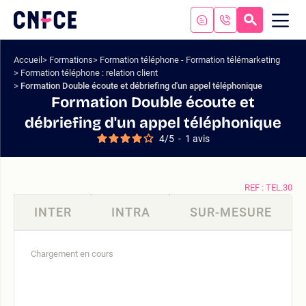
Aller
au
RECHERC
ME
Logo
MOB
contenu
site
Aller
Accueil
Formations
Formation téléphone - Formation télémarketing
au
Formation téléphone : relation client
menu
Formation Double écoute et débriefing d'un appel téléphonique
Aller
Formation Double écoute et
à
débriefing d'un appel téléphonique
la
4
/
5
-
1
avis
recherche
REF : TEL.30
INTER
INTRA
SUR-MESURE