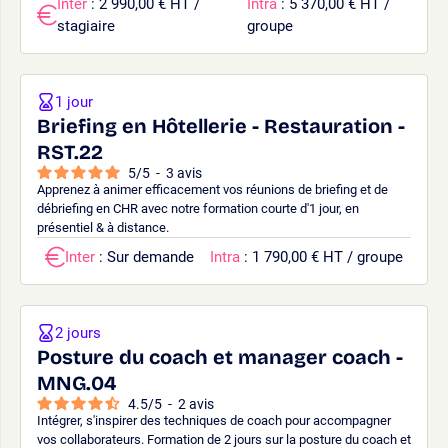
Inter
: 2 990,00 € HT /
Intra
: 5 370,00 € HT /
stagiaire
groupe
1 jour
Briefing en Hôtellerie - Restauration -
RST.22
5
/
5
-
3
avis
Apprenez à animer efficacement vos réunions de briefing et de
débriefing en CHR avec notre formation courte d'1 jour, en
présentiel & à distance.
Inter
: Sur demande
Intra
: 1 790,00 € HT / groupe
2 jours
Posture du coach et manager coach -
MNG.04
4.5
/
5
-
2
avis
Intégrer, s'inspirer des techniques de coach pour accompagner
vos collaborateurs. Formation de 2 jours sur la posture du coach et