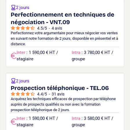
2 jours
Perfectionnement en techniques de
négociation - VNT.09
4.5
/
5
-
4
avis
Perfectionnez votre argumentaire pour mieux négocier vos ventes
en suivant notre formation de 2 jours, disponible en présentiel et à
distance.
Inter
: 1 590,00 € HT /
Intra
: 3 780,00 € HT /
stagiaire
groupe
2 jours
Prospection téléphonique - TEL.06
4.4
/
5
-
31
avis
Acquérez les techniques efficaces de prospection par téléphone
auprès de prospects qualifiés ou non avec la formation
prospection téléphonique de 2 jours.
Inter
: 1 590,00 € HT /
Intra
: 3 580,00 € HT /
stagiaire
groupe