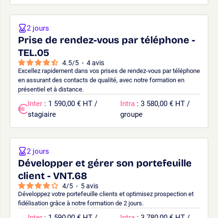
2 jours
Prise de rendez-vous par téléphone -
TEL.05
4.5
/
5
-
4
avis
Excellez rapidement dans vos prises de rendez-vous par téléphone
en assurant des contacts de qualité, avec notre formation en
présentiel et à distance.
Inter
: 1 590,00 € HT /
Intra
: 3 580,00 € HT /
stagiaire
groupe
2 jours
Développer et gérer son portefeuille
client - VNT.68
4
/
5
-
5
avis
Développez votre portefeuille clients et optimisez prospection et
fidélisation grâce à notre formation de 2 jours.
Inter
: 1 590,00 € HT /
Intra
: 3 780,00 € HT /