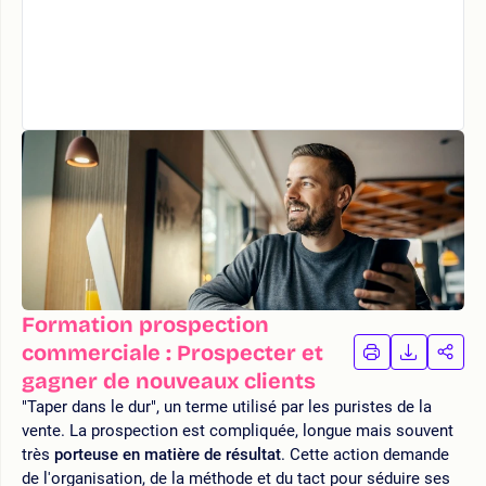
Formation prospection
commerciale : Prospecter et
IMPRIMER
TÉLÉCHA
PAR
LA
LA
gagner de nouveaux clients
FORMATION
FORMAT
FOR
"Taper dans le dur", un terme utilisé par les puristes de la
vente. La prospection est compliquée, longue mais souvent
très
porteuse en matière de résultat
. Cette action demande
de l'organisation, de la méthode et du tact pour séduire ses