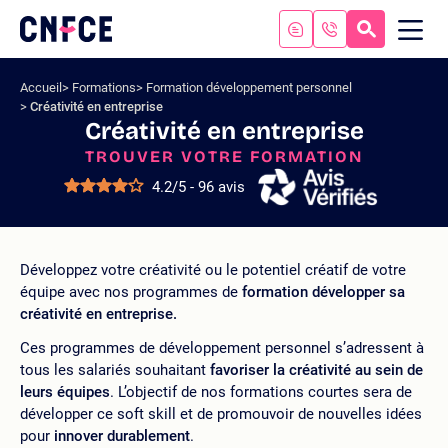
Aller
au
RECHERC
ME
Logo
MOB
contenu
site
Aller
Accueil
Formations
Formation développement personnel
au
Créativité en entreprise
menu
Créativité en entreprise
Aller
TROUVER VOTRE FORMATION
à
la
4.2/5 - 96 avis
recherche
Développez votre créativité ou le potentiel créatif de votre
équipe avec nos programmes de
formation développer sa
créativité en entreprise.
Ces programmes de développement personnel s’adressent à
tous les salariés souhaitant
favoriser la créativité au sein de
leurs équipes
. L’objectif de nos formations courtes sera de
développer ce soft skill et de promouvoir de nouvelles idées
pour
innover durablement
.