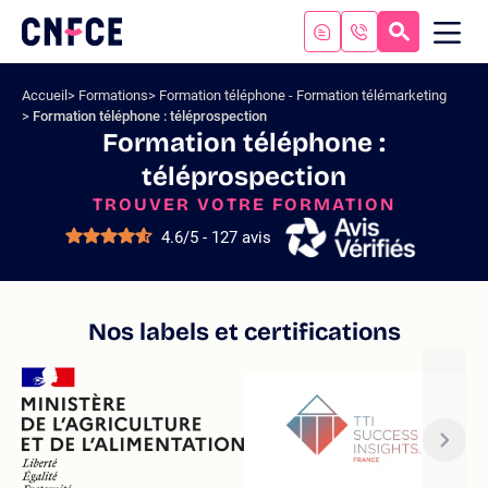
Aller
au
RECHERC
ME
Logo
MOB
contenu
site
Aller
Accueil
Formations
Formation téléphone - Formation télémarketing
au
Formation téléphone : téléprospection
menu
Formation téléphone :
Aller
téléprospection
à
la
TROUVER VOTRE FORMATION
recherche
4.6/5 - 127 avis
Nos labels et certifications