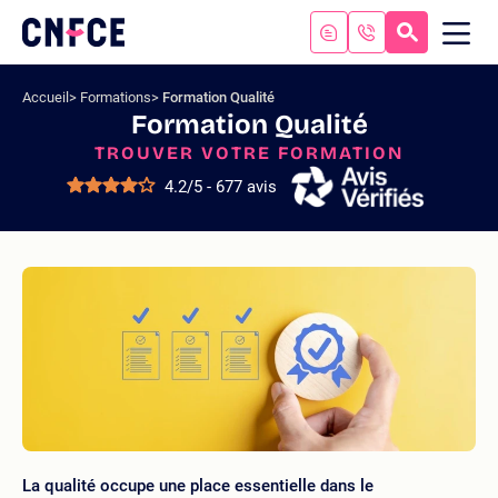
Aller
au
RECHERC
ME
Logo
MOB
contenu
site
Aller
Accueil
Formations
Formation Qualité
au
Formation Qualité
menu
TROUVER VOTRE FORMATION
Aller
à
4.2/5 - 677 avis
la
recherche
La qualité occupe une place essentielle dans le