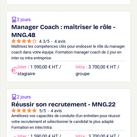
2 jours
Manager Coach : maîtriser le rôle -
MNG.48
4.3
/
5
-
4
avis
Maîtrisez les compétences clés pour endosser le rôle du manager
coach dans votre équipe. Formation manager coach de 2 jour en
inter ou intra entreprise.
Inter
: 1 590,00 € HT /
Intra
: 3 700,00 € HT /
stagiaire
groupe
2 jours
Réussir son recrutement - MNG.22
5
/
5
-
4
avis
Améliorez vos capacités de conduite d'un entretien pour réussir
votre recrutement et sélectionner le candidat le plus adapté.
Formation en inter/intra.
Inter
: 1 590,00 € HT /
Intra
: 3 700,00 € HT /