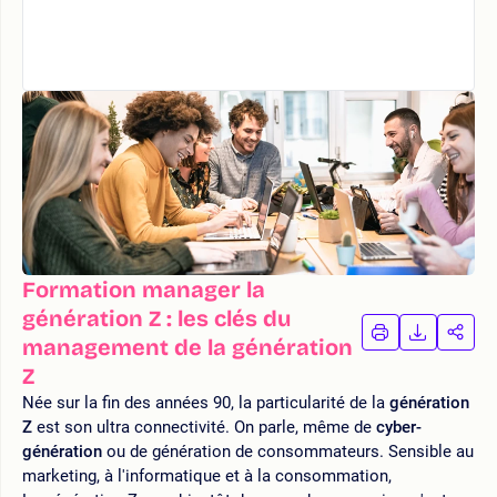
Formation manager la
génération Z : les clés du
IMPRIMER
TÉLÉCHA
PAR
management de la génération
LA
LA
Z
FORMATION
FORMAT
FOR
Née sur la fin des années 90, la particularité de la
génération
Z
est son ultra connectivité. On parle, même de
cyber-
génération
ou de génération de consommateurs. Sensible au
marketing, à l'informatique et à la consommation,