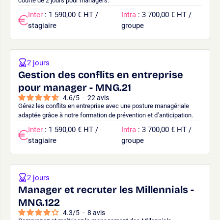
courte de 2 jours pour managers.
Inter
: 1 590,00 € HT /
Intra
: 3 700,00 € HT /
stagiaire
groupe
2 jours
Gestion des conflits en entreprise
pour manager - MNG.21
4.6
/
5
-
22
avis
Gérez les conflits en entreprise avec une posture managériale
adaptée grâce à notre formation de prévention et d’anticipation.
Inter
: 1 590,00 € HT /
Intra
: 3 700,00 € HT /
stagiaire
groupe
2 jours
Manager et recruter les Millennials -
MNG.122
4.3
/
5
-
8
avis