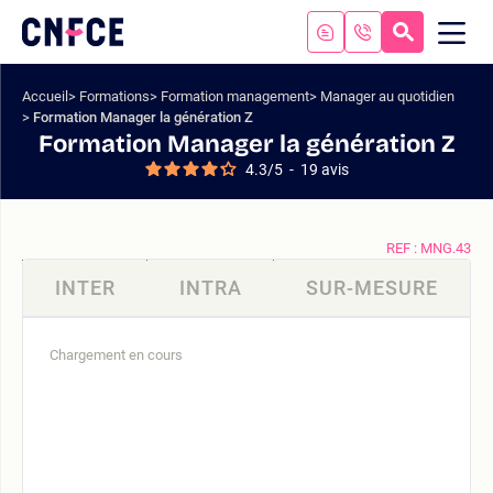
Aller
au
RECHERC
ME
Logo
MOB
contenu
site
Aller
Accueil
Formations
Formation management
Manager au quotidien
au
Formation Manager la génération Z
menu
Formation Manager la génération Z
Aller
4.3
/
5
-
19
avis
à
la
recherche
REF : MNG.43
INTER
INTRA
SUR-MESURE