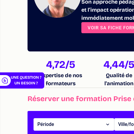
Son approche pédago
et l’impact opératio
immédiatement mobi
VOIR SA FICHE FO
er
4,72
/5
4,44
/
Expertise de nos
Qualité de
UNE QUESTION ?
formateurs
l'animation
UN BESOIN ?
Réserver une formation Prise d
Période
Ville/f