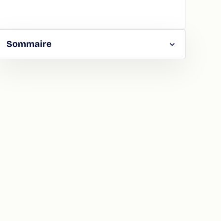
Sommaire
RGER
TAGER
LA
ION
ATION