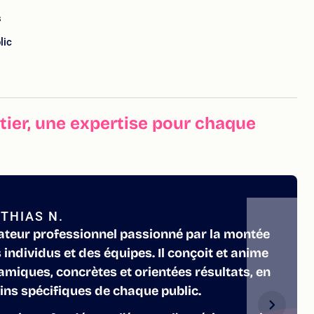
s
lic
ier, une expertise pour chaque
THIAS N.
ateur professionnel passionné par la montée
ndividus et des équipes. Il conçoit et anime
miques, concrètes et orientées résultats, en
ins spécifiques de chaque public.