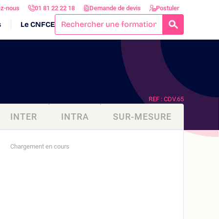
ez-nous
01 81 22 22 18
Demande de devis
Postuler
s
Le CNFCE
RECHERCH
REF : CDV.65
INTER
INTRA
SUR-MESURE