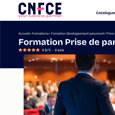
Aller
au
Catalogue
Logo
contenu
site
Aller
au
menu
Accueil
Formations
Formation développement personnel
Prise 
Aller
Formation Prise de paro
à
la
4.8
/
5
-
4
avis
recherche