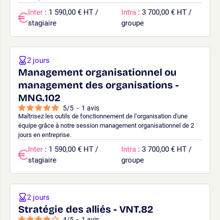
Inter
: 1 590,00 € HT /
Intra
: 3 700,00 € HT /
stagiaire
groupe
2 jours
Management organisationnel ou
management des organisations -
MNG.102
5
/
5
-
1
avis
Maîtrisez les outils de fonctionnement de l‘organisation d'une
équipe grâce à notre session management organisationnel de 2
jours en entreprise.
Inter
: 1 590,00 € HT /
Intra
: 3 700,00 € HT /
stagiaire
groupe
2 jours
Stratégie des alliés - VNT.82
4
/
5
-
1
avis