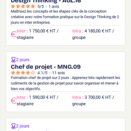
Design Thinking - AGL.16
5
/
5
-
1
avis
Maîtrisez les concepts et les étapes clés de la conception
créative avec notre formation pratique sur le Design Thinking de 2
jours en inter entreprise.
Inter
: 1 750,00 € HT /
Intra
: 4 180,00 € HT /
stagiaire
groupe
2 jours
Chef de projet - MNG.09
4.1
/
5
-
11
avis
Formation chef de projet sur 2 jours : Apprenez très rapidement les
rudiments de la gestion de projet pour savoir organiser et mener à
bien vos objectifs.
Inter
: 1 590,00 € HT /
Intra
: 3 700,00 € HT /
stagiaire
groupe
2 jours