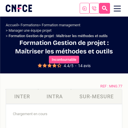
Aller
au
RECHERC
ME
Logo
MOB
contenu
site
Aller
Accueil
Formations
Formation management
au
Manager une équipe projet
menu
Formation Gestion de projet : Maîtriser les méthodes et outils
Aller
Formation Gestion de projet :
à
Maîtriser les méthodes et outils
la
recherche
Incontournable
4.4
/
5
-
14
avis
REF : MNG.77
INTER
INTRA
SUR-MESURE