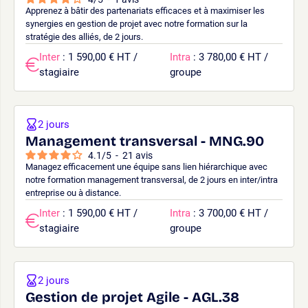
Apprenez à bâtir des partenariats efficaces et à maximiser les
synergies en gestion de projet avec notre formation sur la
stratégie des alliés, de 2 jours.
Inter
: 1 590,00 € HT /
Intra
: 3 780,00 € HT /
stagiaire
groupe
2 jours
Management transversal - MNG.90
4.1
/
5
-
21
avis
Managez efficacement une équipe sans lien hiérarchique avec
notre formation management transversal, de 2 jours en inter/intra
entreprise ou à distance.
Inter
: 1 590,00 € HT /
Intra
: 3 700,00 € HT /
stagiaire
groupe
2 jours
Gestion de projet Agile - AGL.38