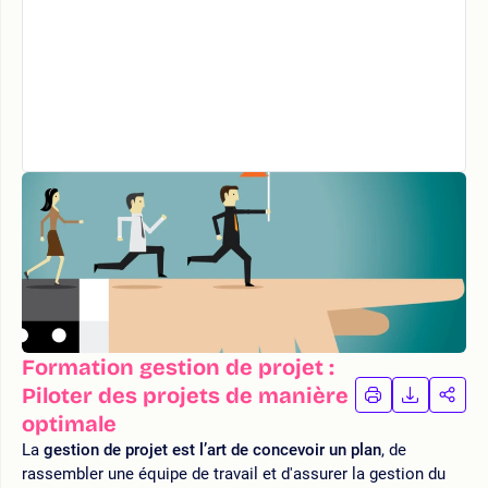
Formation gestion de projet :
Piloter des projets de manière
IMPRIMER
TÉLÉCHA
PAR
LA
LA
optimale
FORMATION
FORMAT
FOR
La
gestion de projet est l’art de concevoir un plan
, de
rassembler une équipe de travail et d'assurer la gestion du