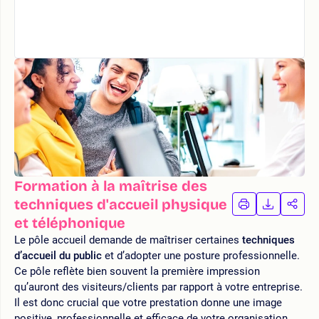
Formation à la maîtrise des
techniques d'accueil physique
IMPRIMER
TÉLÉCHA
PAR
LA
LA
et téléphonique
FORMATION
FORMAT
FOR
Le pôle accueil demande de maîtriser certaines
techniques
d’accueil du public
et d’adopter une posture professionnelle.
Ce pôle reflète bien souvent la première impression
qu’auront des visiteurs/clients par rapport à votre entreprise.
Il est donc crucial que votre prestation donne une image
positive, professionnelle et efficace de votre organisation.