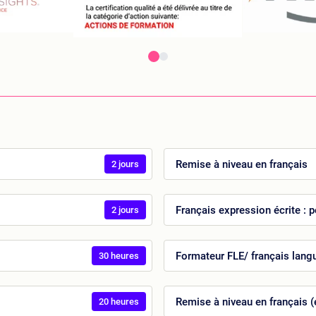
Remise à niveau en français
2 jours
Français expression écrite : p
2 jours
Formateur FLE/ français lang
30 heures
Remise à niveau en français (é
20 heures