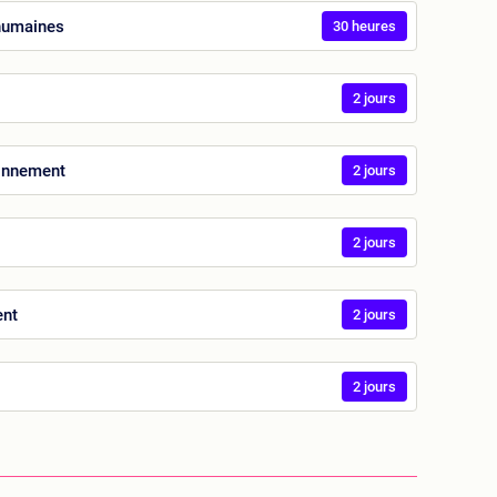
 humaines
30 heures
2 jours
ionnement
2 jours
2 jours
ent
2 jours
2 jours