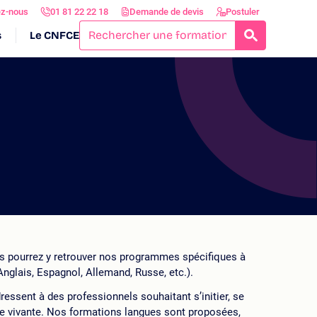
ez-nous
01 81 22 22 18
Demande de devis
Postuler
s
Le CNFCE
RECHERCH
us pourrez y retrouver nos programmes spécifiques à
Anglais, Espagnol, Allemand, Russe, etc.).
ssent à des professionnels souhaitant s’initier, se
ue vivante. Nos formations langues sont proposées,