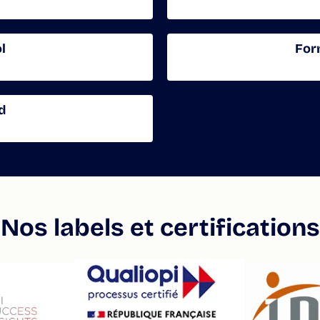
l
For
d
Nos labels et certifications