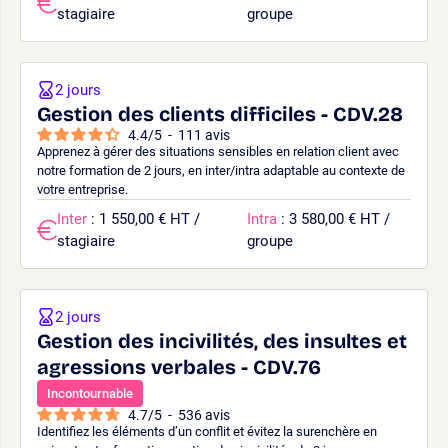
stagiaire
groupe
2 jours
Gestion des clients difficiles - CDV.28
4.4
/
5
-
111
avis
Apprenez à gérer des situations sensibles en relation client avec
notre formation de 2 jours, en inter/intra adaptable au contexte de
votre entreprise.
Inter
: 1 550,00 € HT /
Intra
: 3 580,00 € HT /
stagiaire
groupe
2 jours
Gestion des incivilités, des insultes et
agressions verbales - CDV.76
Incontournable
4.7
/
5
-
536
avis
Identifiez les éléments d’un conflit et évitez la surenchère en