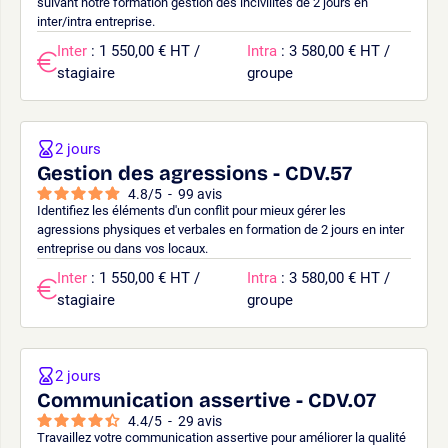
suivant notre formation gestion des incivilités de 2 jours en
inter/intra entreprise.
Inter
: 1 550,00 € HT /
Intra
: 3 580,00 € HT /
stagiaire
groupe
2 jours
Gestion des agressions - CDV.57
4.8
/
5
-
99
avis
Identifiez les éléments d'un conflit pour mieux gérer les
agressions physiques et verbales en formation de 2 jours en inter
entreprise ou dans vos locaux.
Inter
: 1 550,00 € HT /
Intra
: 3 580,00 € HT /
stagiaire
groupe
2 jours
Communication assertive - CDV.07
4.4
/
5
-
29
avis
Travaillez votre communication assertive pour améliorer la qualité