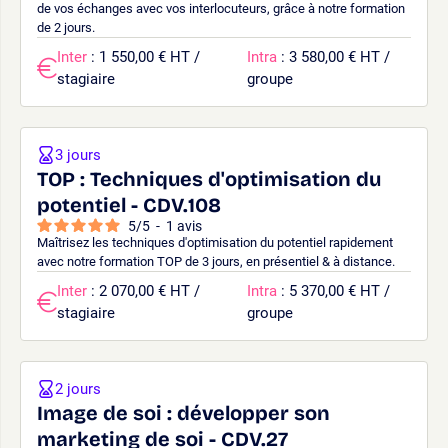
de vos échanges avec vos interlocuteurs, grâce à notre formation
de 2 jours.
Inter
: 1 550,00 € HT /
Intra
: 3 580,00 € HT /
stagiaire
groupe
3 jours
TOP : Techniques d'optimisation du
potentiel - CDV.108
5
/
5
-
1
avis
Maîtrisez les techniques d'optimisation du potentiel rapidement
avec notre formation TOP de 3 jours, en présentiel & à distance.
Inter
: 2 070,00 € HT /
Intra
: 5 370,00 € HT /
stagiaire
groupe
2 jours
Image de soi : développer son
marketing de soi - CDV.27