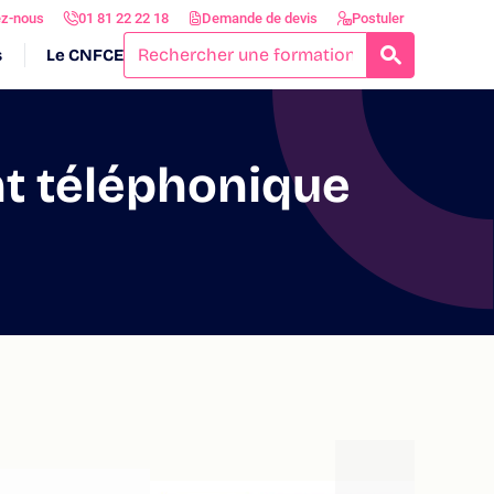
ez-nous
01 81 22 22 18
Demande de devis
Postuler
s
Le CNFCE
RECHERCH
t téléphonique