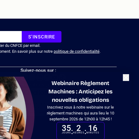
S'INSCRIRE
ter du CNFCE par email.
oment. En savoir plus sur notre
politique de confidentialité
.
Suivez-nous sur :
Fermer
Webinaire Règlement
Formations pour les entreprises
Machines : Anticipez les
nouvelles obligations
Inscrivez vous à notre webinaire sur le
 en
règlement machines qui aura lieu le 10
septembre 2026 de 12h00 à 12h45 !
35
2
16
:
:
JOURS
HEURES
MINUTES