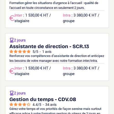
Formation gérer les situations d'urgence à l'accueil : qualité de
l'accueil en toute circonstance en seulement 2 jours.
Inter
: 1 530,00 € HT /
Intra
: 3 380,00 € HT /
stagiaire
groupe
2 jours
Assistante de direction - SCR.13
5
/
5
-
1
avis
Renforcez vos compétences d’assistante de direction et anticipez
les besoins de votre manager avec notre formation inter/intra.
Inter
: 1 530,00 € HT /
Intra
: 3 380,00 € HT /
stagiaire
groupe
2 jours
Gestion du temps - CDV.08
4.4
/
5
-
34
avis
Gérez votre temps et vos priorités de façon sereine mais surtout
efficace grâce à notre formation gestion du stress de 2 jours en