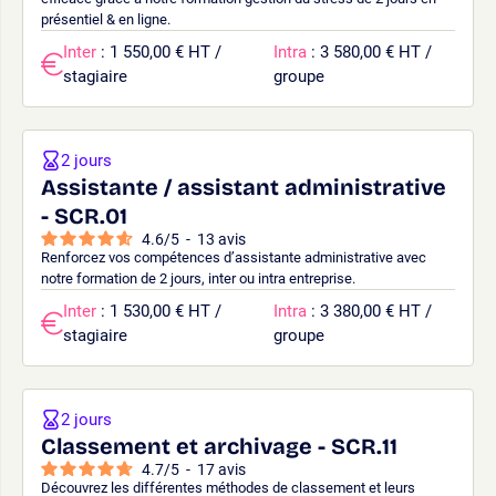
présentiel & en ligne.
Inter
: 1 550,00 € HT /
Intra
: 3 580,00 € HT /
stagiaire
groupe
2 jours
Assistante / assistant administrative
- SCR.01
4.6
/
5
-
13
avis
Renforcez vos compétences d’assistante administrative avec
notre formation de 2 jours, inter ou intra entreprise.
Inter
: 1 530,00 € HT /
Intra
: 3 380,00 € HT /
stagiaire
groupe
2 jours
Classement et archivage - SCR.11
4.7
/
5
-
17
avis
Découvrez les différentes méthodes de classement et leurs