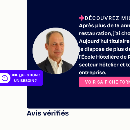
DÉCOUVREZ MI
Après plus de 15 ann
restauration, j'ai ch
er
Aujourd'hui titulaire
je dispose de plus d
l'École Hôtelière de
secteur hôtelier et to
entreprise.
UNE QUESTION ?
UN BESOIN ?
VOIR SA FICHE FO
Avis vérifiés