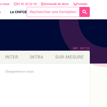
ez-nous
01 81 22 22 18
Demande de devis
Postuler
s
Le CNFCE
RECHERCH
REF : RST.02
INTER
INTRA
SUR-MESURE