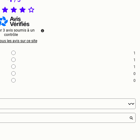
ur
3
avis soumis à un
contrôle
ous les avis sur ce site
1
1
1
0
0