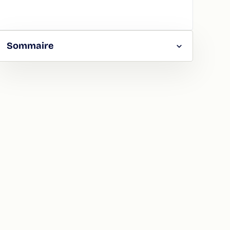
Sommaire
RGER
TAGER
LA
ION
ATION