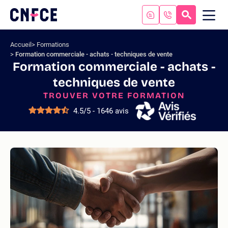
Aller
au
RECHERC
ME
Logo
MOB
contenu
site
Aller
Accueil
Formations
au
Formation commerciale - achats - techniques de vente
menu
Formation commerciale - achats -
Aller
techniques de vente
à
la
TROUVER VOTRE FORMATION
recherche
4.5/5 - 1646 avis