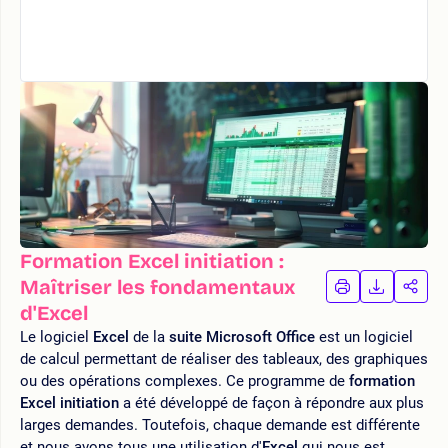
Formation Excel initiation :
Maîtriser les fondamentaux
IMPRIMER
TÉLÉCHA
PAR
LA
LA
d'Excel
FORMATION
FORMAT
FOR
Le logiciel
Excel
de la
suite Microsoft Office
est un logiciel
de calcul permettant de réaliser des tableaux, des graphiques
ou des opérations complexes. Ce programme de
formation
Excel initiation
a été développé de façon à répondre aux plus
larges demandes. Toutefois, chaque demande est différente
et nous avons tous une utilisation d'
Excel
qui nous est