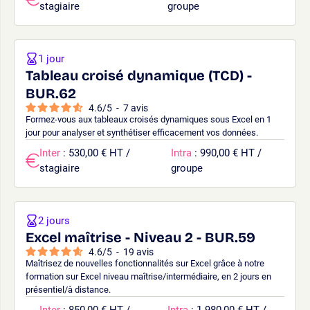
stagiaire
groupe
1 jour
Tableau croisé dynamique (TCD) -
BUR.62
4.6
/
5
-
7
avis
Formez-vous aux tableaux croisés dynamiques sous Excel en 1
jour pour analyser et synthétiser efficacement vos données.
Inter
: 530,00 € HT /
Intra
: 990,00 € HT /
stagiaire
groupe
2 jours
Excel maîtrise - Niveau 2 - BUR.59
4.6
/
5
-
19
avis
Maîtrisez de nouvelles fonctionnalités sur Excel grâce à notre
formation sur Excel niveau maîtrise/intermédiaire, en 2 jours en
présentiel/à distance.
Inter
: 850,00 € HT /
Intra
: 1 980,00 € HT /