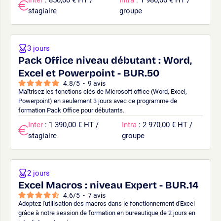
stagiaire
groupe
3 jours
Pack Office niveau débutant : Word,
Excel et Powerpoint - BUR.50
4.8
/
5
-
9
avis
Maîtrisez les fonctions clés de Microsoft office (Word, Excel,
Powerpoint) en seulement 3 jours avec ce programme de
formation Pack Office pour débutants.
Inter
: 1 390,00 € HT /
Intra
: 2 970,00 € HT /
stagiaire
groupe
2 jours
Excel Macros : niveau Expert - BUR.14
4.6
/
5
-
7
avis
Adoptez l'utilisation des macros dans le fonctionnement d'Excel
grâce à notre session de formation en bureautique de 2 jours en