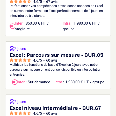
4.6
/
5
-
67
avis
Perfectionnez vos compétences et vos connaissances en Excel
en suivant notre formation Excel perfectionnement de 2 jours en
inter/intra ou à distance.
Inter
: 850,00 € HT /
Intra
: 1 980,00 € HT /
stagiaire
groupe
2 jours
Excel : Parcours sur mesure - BUR.05
4.6
/
5
-
60
avis
Maîtrisez les fonctions de base d’Excel en 2 jours avec notre
parcours sur mesure en entreprise, disponible en inter ou intra
entreprise.
Inter
: Sur demande
Intra
: 1 980,00 € HT / groupe
2 jours
Excel niveau intermédiaire - BUR.67
4.6
/
5
-
60
avis