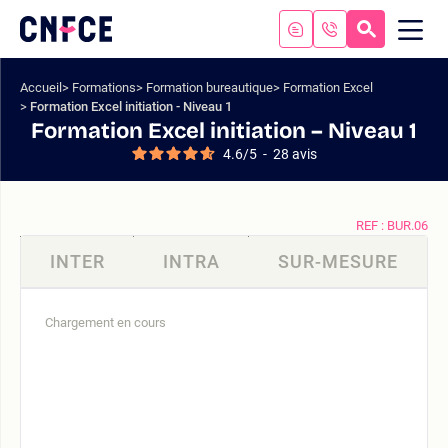
Aller
au
RECHERC
ME
Logo
MOB
contenu
site
Aller
Accueil
Formations
Formation bureautique
Formation Excel
au
Formation Excel initiation - Niveau 1
menu
Formation Excel initiation – Niveau 1
Aller
4.6
/
5
-
28
avis
à
la
recherche
REF : BUR.06
INTER
INTRA
SUR-MESURE