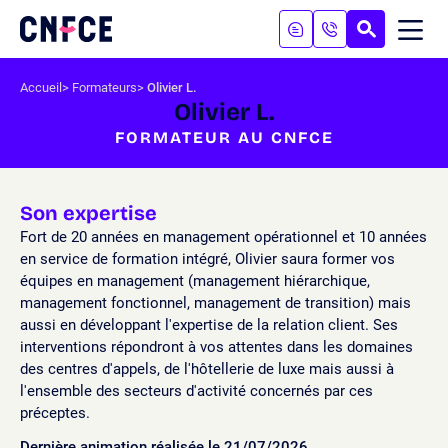
Aller
au
RECHERC
ME
Logo
MOB
contenu
site
Aller
Accueil
Formateurs
Olivier L.
au
Olivier L.
menu
FORMATEUR AU CNFCE
Aller
à
la
recherche
Son expertise
Fort de 20 années en management opérationnel et 10 années
en service de formation intégré, Olivier saura former vos
équipes en management (management hiérarchique,
management fonctionnel, management de transition) mais
aussi en développant l'expertise de la relation client. Ses
interventions répondront à vos attentes dans les domaines
des centres d'appels, de l'hôtellerie de luxe mais aussi à
l'ensemble des secteurs d'activité concernés par ces
préceptes.
Dernière animation réalisée le 21/07/2026