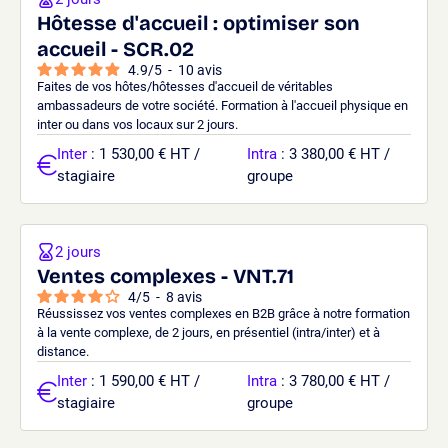
Hôtesse d'accueil : optimiser son
accueil - SCR.02
4.9
/
5
-
10
avis
Faites de vos hôtes/hôtesses d'accueil de véritables
ambassadeurs de votre société. Formation à l'accueil physique en
inter ou dans vos locaux sur 2 jours.
Inter
: 1 530,00 € HT /
Intra
: 3 380,00 € HT /
stagiaire
groupe
2 jours
Ventes complexes - VNT.71
4
/
5
-
8
avis
Réussissez vos ventes complexes en B2B grâce à notre formation
à la vente complexe, de 2 jours, en présentiel (intra/inter) et à
distance.
Inter
: 1 590,00 € HT /
Intra
: 3 780,00 € HT /
stagiaire
groupe