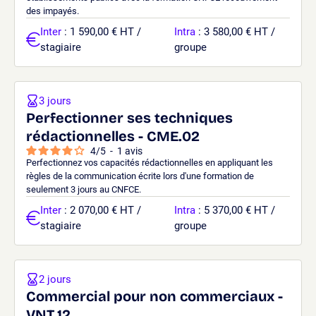
des impayés.
Inter
: 1 590,00 € HT /
Intra
: 3 580,00 € HT /
stagiaire
groupe
3 jours
Perfectionner ses techniques
rédactionnelles - CME.02
4
/
5
-
1
avis
Perfectionnez vos capacités rédactionnelles en appliquant les
règles de la communication écrite lors d'une formation de
seulement 3 jours au CNFCE.
Inter
: 2 070,00 € HT /
Intra
: 5 370,00 € HT /
stagiaire
groupe
2 jours
Commercial pour non commerciaux -
VNT.12