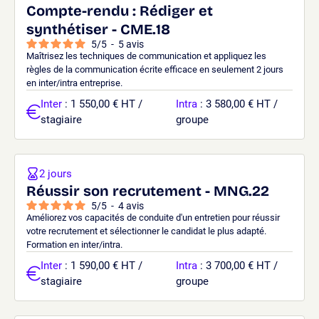
Compte-rendu : Rédiger et
synthétiser - CME.18
5
/
5
-
5
avis
Maîtrisez les techniques de communication et appliquez les
règles de la communication écrite efficace en seulement 2 jours
en inter/intra entreprise.
Inter
: 1 550,00 € HT /
Intra
: 3 580,00 € HT /
stagiaire
groupe
2 jours
Réussir son recrutement - MNG.22
5
/
5
-
4
avis
Améliorez vos capacités de conduite d'un entretien pour réussir
votre recrutement et sélectionner le candidat le plus adapté.
Formation en inter/intra.
Inter
: 1 590,00 € HT /
Intra
: 3 700,00 € HT /
stagiaire
groupe