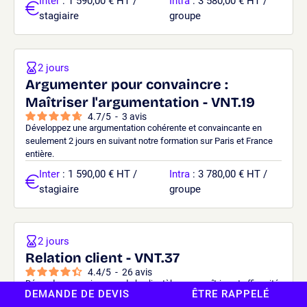
Inter
: 1 590,00 € HT /
Intra
: 3 580,00 € HT /
stagiaire
groupe
2 jours
Argumenter pour convaincre :
Maîtriser l'argumentation - VNT.19
4.7
/
5
-
3
avis
Développez une argumentation cohérente et convaincante en
seulement 2 jours en suivant notre formation sur Paris et France
entière.
Inter
: 1 590,00 € HT /
Intra
: 3 780,00 € HT /
stagiaire
groupe
2 jours
Relation client - VNT.37
4.4
/
5
-
26
avis
Répondez aux exigences de la clientèle avec maîtrise et efficacité
DEMANDE DE DEVIS
ÊTRE RAPPELÉ
en seulement 2 jours avec notre formation relation client en