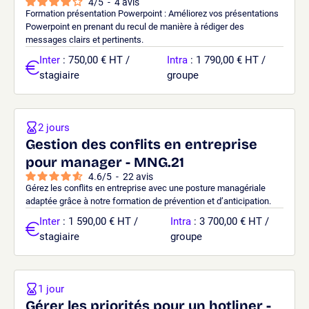
4
/
5
-
4
avis
Formation présentation Powerpoint : Améliorez vos présentations
Powerpoint en prenant du recul de manière à rédiger des
messages clairs et pertinents.
Inter
: 750,00 € HT /
Intra
: 1 790,00 € HT /
stagiaire
groupe
2 jours
Gestion des conflits en entreprise
pour manager - MNG.21
4.6
/
5
-
22
avis
Gérez les conflits en entreprise avec une posture managériale
adaptée grâce à notre formation de prévention et d’anticipation.
Inter
: 1 590,00 € HT /
Intra
: 3 700,00 € HT /
stagiaire
groupe
1 jour
Gérer les priorités pour un hotliner -