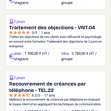
stagiaire
groupe
2 jours
Traitement des objections - VNT.04
5
/
5
-
1
avis
Traitez les objections de vos clients avec efficacité et psychologie
en suivant notre formation Traitement des objections de 2 jours en
entreprise.
Inter
: 1 590,00 € HT /
Intra
: 3 780,00 € HT /
stagiaire
groupe
2 jours
Recouvrement de créances par
téléphone - TEL.22
4.5
/
5
-
17
avis
Maîtrisez le recouvrement de créances par téléphone en évaluant
le risque client et en appliquant les techniques de communication.