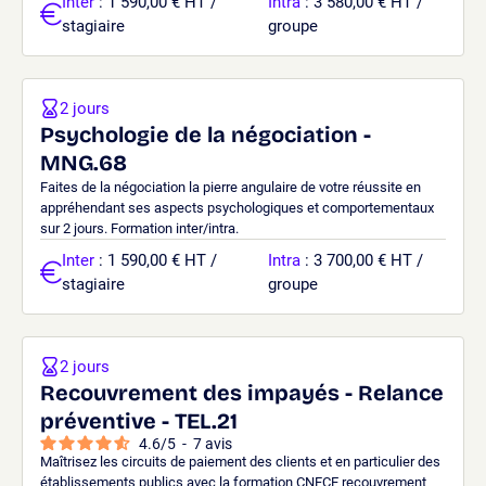
Inter
: 1 590,00 € HT /
Intra
: 3 580,00 € HT /
stagiaire
groupe
2 jours
Psychologie de la négociation -
MNG.68
Faites de la négociation la pierre angulaire de votre réussite en
appréhendant ses aspects psychologiques et comportementaux
sur 2 jours. Formation inter/intra.
Inter
: 1 590,00 € HT /
Intra
: 3 700,00 € HT /
stagiaire
groupe
2 jours
Recouvrement des impayés - Relance
préventive - TEL.21
4.6
/
5
-
7
avis
Maîtrisez les circuits de paiement des clients et en particulier des
établissements publics avec la formation CNFCE recouvrement