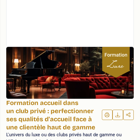
Formation accueil dans
un club privé : perfectionner
IMPRIMER
TÉLÉCHA
PAR
ses qualités d'accueil face à
LA
LA
une clientèle haut de gamme
FORMATION
FORMAT
FOR
L'univers du luxe ou des clubs privés haut de gamme ou