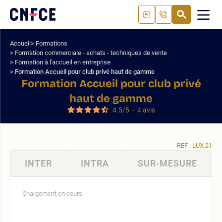
Aller
au
RECHERC
ME
Logo
MOB
contenu
site
Aller
Accueil
Formations
au
Formation commerciale - achats - techniques de vente
menu
Formation à l'accueil en entreprise
Aller
Formation Accueil pour club privé haut de gamme
à
Formation Accueil pour club privé
la
haut de gamme
recherche
4.5
/
5
-
4
avis
REF : LUX.21
INTER
INTRA
SUR-MESURE