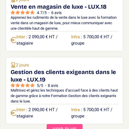
Vente en magasin de luxe - LUX.18
4.7
/
5
-
6
avis
Apprenez les rudiments de la vente dans le luxe avec la formation
vente dans un magasin de luxe, pour mieux communiquer avec
une clientèle haut de gamme.
Inter
: 2 090,00 € HT /
Intra
: 5 700,00 € HT /
stagiaire
groupe
2 jours
Gestion des clients exigeants dans le
luxe - LUX.19
5
/
5
-
8
avis
Maîtrisez et gérez les techniques d’accueil face à des clients haut
de gamme grâce à notre Formation Gestion des clients exigeants
dans le luxe.
Inter
: 2 090,00 € HT /
Intra
: 5 700,00 € HT /
stagiaire
groupe