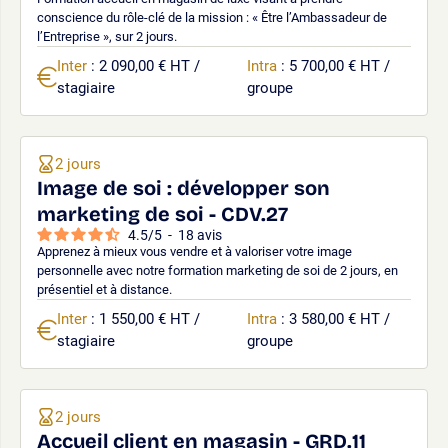
conscience du rôle-clé de la mission : « Être l’Ambassadeur de
l’Entreprise », sur 2 jours.
Inter
: 2 090,00 € HT /
Intra
: 5 700,00 € HT /
stagiaire
groupe
2 jours
Image de soi : développer son
marketing de soi - CDV.27
4.5
/
5
-
18
avis
Apprenez à mieux vous vendre et à valoriser votre image
personnelle avec notre formation marketing de soi de 2 jours, en
présentiel et à distance.
Inter
: 1 550,00 € HT /
Intra
: 3 580,00 € HT /
stagiaire
groupe
2 jours
Accueil client en magasin - GRD.11