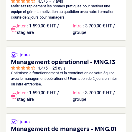
4.3
/
5
-
7
avis
Maîtrisez rapidement les bonnes pratiques pour motiver une
équipe et gérer la motivation au quotidien avec notre formation
courte de 2 jours pour managers.
Inter
: 1 590,00 € HT /
Intra
: 3 700,00 € HT /
stagiaire
groupe
2 jours
Management opérationnel - MNG.13
4.4
/
5
-
25
avis
Optimisez le fonctionnement et la coordination de votre équipe
avec le management opérationnel ! Formation de 2 jours en inter
ou intra entreprise.
Inter
: 1 590,00 € HT /
Intra
: 3 700,00 € HT /
stagiaire
groupe
2 jours
Management de managers - MNG.01