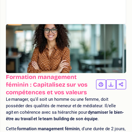
Formation management
féminin : Capitalisez sur vos
IMPRIMER
TÉLÉCHA
PAR
LA
LA
compétences et vos valeurs
FORMATION
FORMAT
FOR
Le manager, qu'il soit un homme ou une femme, doit
posséder des qualités de meneur et de médiateur. Il/elle
agit en cohérence avec sa hiérarchie pour
dynamiser le bien-
être au travail et le team building de son équipe
.
Cette
formation management féminin
, d'une durée de 2 jours,