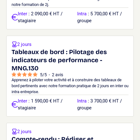
notre formation de 2j.
Inter
: 2 090,00 € HT /
Intra
: 5 700,00 € HT /
stagiaire
groupe
2 jours
Tableaux de bord : Pilotage des
indicateurs de performance -
MNG.130
5
/
5
-
2
avis
Apprenez à piloter votre activité et à construire des tableaux de
bord pertinents avec notre formation pratique de 2 jours en inter ou
intra entreprise.
Inter
: 1 590,00 € HT /
Intra
: 3 700,00 € HT /
stagiaire
groupe
2 jours
Compte-rendu : Rédiger et