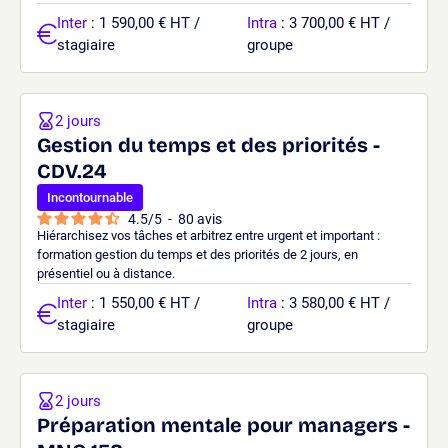
Inter
: 1 590,00 € HT /
Intra
: 3 700,00 € HT /
stagiaire
groupe
2 jours
Gestion du temps et des priorités -
CDV.24
Incontournable
4.5
/
5
-
80
avis
Hiérarchisez vos tâches et arbitrez entre urgent et important :
formation gestion du temps et des priorités de 2 jours, en
présentiel ou à distance.
Inter
: 1 550,00 € HT /
Intra
: 3 580,00 € HT /
stagiaire
groupe
2 jours
Préparation mentale pour managers -