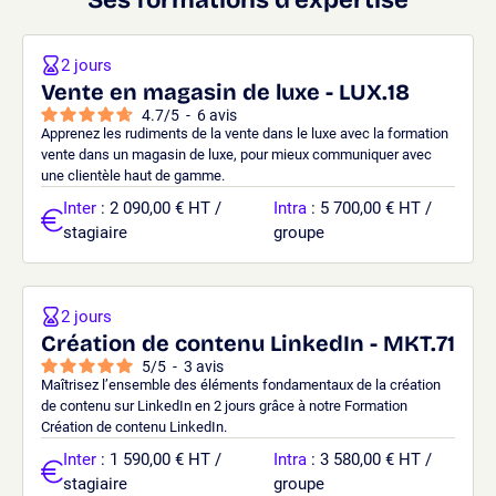
Ses formations d’expertise
2 jours
Vente en magasin de luxe - LUX.18
4.7
/
5
-
6
avis
Apprenez les rudiments de la vente dans le luxe avec la formation
vente dans un magasin de luxe, pour mieux communiquer avec
une clientèle haut de gamme.
Inter
: 2 090,00 € HT /
Intra
: 5 700,00 € HT /
stagiaire
groupe
2 jours
Création de contenu LinkedIn - MKT.71
5
/
5
-
3
avis
Maîtrisez l’ensemble des éléments fondamentaux de la création
de contenu sur LinkedIn en 2 jours grâce à notre Formation
Création de contenu LinkedIn.
Inter
: 1 590,00 € HT /
Intra
: 3 580,00 € HT /
stagiaire
groupe