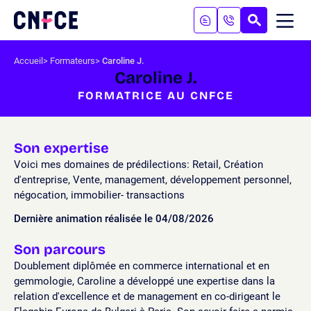
Aller
au
RECHERC
ME
Logo
MOB
contenu
site
Aller
Accueil
Formateurs
Caroline J.
au
Caroline J.
menu
FORMATRICE AU CNFCE
Aller
à
la
recherche
Son expertise
Voici mes domaines de prédilections: Retail, Création
d'entreprise, Vente, management, développement personnel,
négocation, immobilier- transactions
Dernière animation réalisée le 04/08/2026
Son parcours
Doublement diplômée en commerce international et en
gemmologie, Caroline a développé une expertise dans la
relation d'excellence et de management en co-dirigeant le