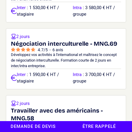
Inter
: 1 530,00 € HT /
Intra
: 3 580,00 € HT /
stagiaire
groupe
2 jours
Négociation interculturelle - MNG.69
4.7
/
5
-
6
avis
Développez vos activités à l'international et maîtrisez le concept
de négociation interculturelle. Formation courte de 2 jours en
inter/intra entreprise.
Inter
: 1 590,00 € HT /
Intra
: 3 700,00 € HT /
stagiaire
groupe
2 jours
Travailler avec des américains -
MNG.58
4.7
/
5
-
6
avis
DEMANDE DE DEVIS
ÊTRE RAPPELÉ
Optimisez vos relations avec des sociétés américaines et