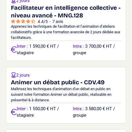
2 jours
Facilitateur en intelligence collective -
niveau avancé - MNG.128
4.4
/
5
-
7
avis
Apprenez les techniques de facilitation et l’animation d’ateliers
collaboratifs grâce à une formation avancée de 2 jours dédiée aux
facilitateurs.
Inter
: 1 590,00 € HT /
Intra
: 3 700,00 € HT /
stagiaire
groupe
2 jours
Animer un débat public - CDV.49
Maîtrisez les techniques d'animation d'un débat en public en
suivant notre formation Animer un débat public, réalisable en
présentiel & à distance.
Inter
: 1 550,00 € HT /
Intra
: 3 580,00 € HT /
stagiaire
groupe