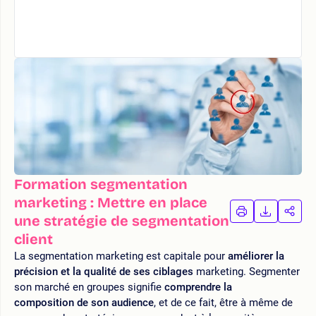
Formation segmentation
marketing : Mettre en place
IMPRIMER
TÉLÉCHA
PAR
une stratégie de segmentation
LA
LA
client
FORMATION
FORMAT
FOR
La segmentation marketing est capitale pour
améliorer la
précision et la qualité de ses ciblages
marketing. Segmenter
son marché en groupes signifie
comprendre la
composition de son audience
, et de ce fait, être à même de