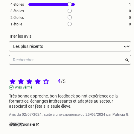
4
étoiles
1
3
étoiles
0
2
étoiles
0
1
étoile
0
Trier les avis
4
/
5
Avis vérifié
Très bonne approche, bon feedback poinnt expérience de la 
formatrice, échanges intéressants et adaptés au secteur 
associatif car j'étais la seule élève.
Avis du
02/07/2024
, suite à une expérience du
25/06/2024
par
Patricia G.
Utile
(0)
Signaler