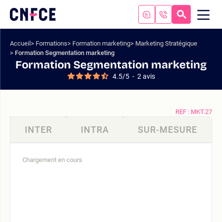
Aller
au
RECHERC
ME
Logo
MOB
contenu
site
Aller
Accueil
Formations
Formation marketing
Marketing Stratégique
au
Formation Segmentation marketing
menu
Formation Segmentation marketing
Aller
4.5
/
5
-
2
avis
à
la
recherche
REF : MKT.27
INTER
INTRA
SUR-MESURE