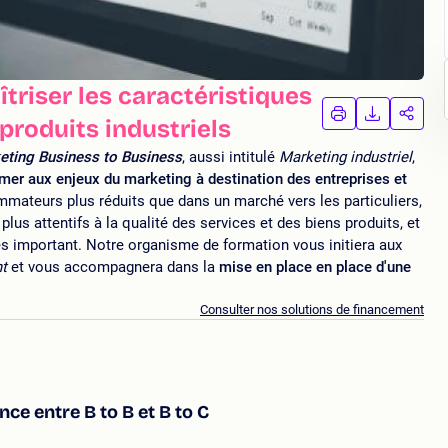
triser les caractéristiques
IMPRIMER
TÉLÉCHA
PAR
produits industriels
LA
LA
FORMATION
FORMAT
FORM
eting Business to Business
, aussi intitulé
Marketing industriel
,
mer aux enjeux du marketing à destination des entreprises et
mateurs plus réduits que dans un marché vers les particuliers,
plus attentifs à la qualité des services et des biens produits, et
très important. Notre organisme de formation vous initiera aux
nt
et vous accompagnera dans la
mise en place en place d'une
Consulter nos solutions de financement
ce entre B to B et B to C