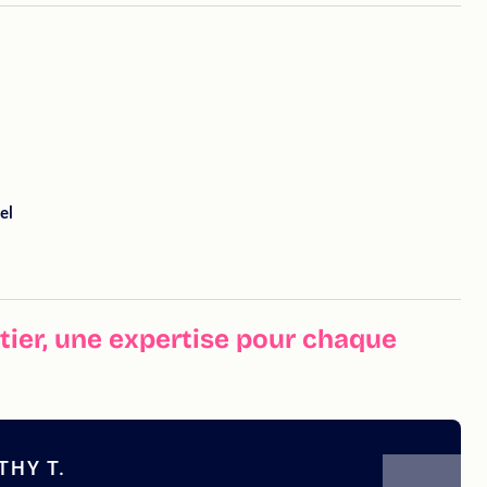
iel
ier, une expertise pour chaque
THY T.