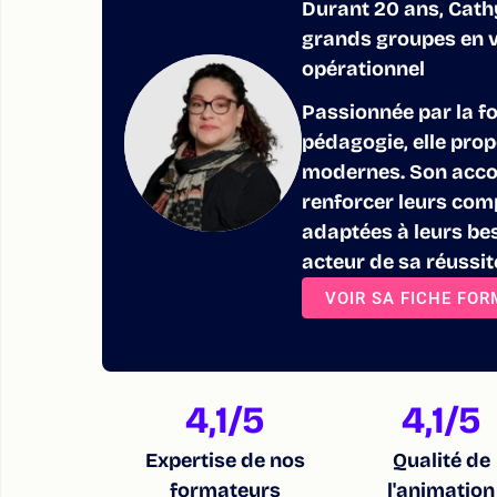
Durant 20 ans, Cat
grands groupes en v
opérationnel
Passionnée par la fo
pédagogie, elle pro
modernes. Son acco
renforcer leurs com
adaptées à leurs bes
acteur de sa réussit
VOIR SA FICHE FO
4,1
/5
4,1
/5
Expertise de nos
Qualité de
formateurs
l'animation