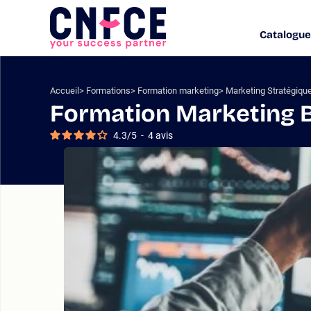
Aller
au
Catalogue
Logo
contenu
site
Aller
au
menu
Accueil
Formations
Formation marketing
Marketing Stratégiqu
Aller
Formation Marketing 
à
la
4.3
/
5
-
4
avis
recherche