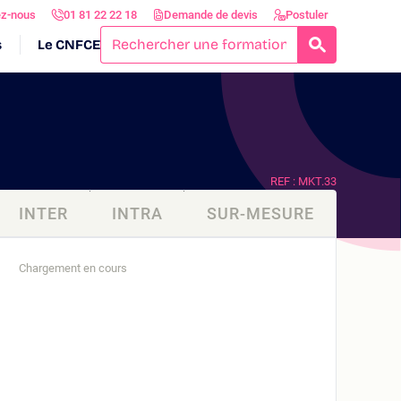
ez-nous
01 81 22 22 18
Demande de devis
Postuler
s
Le CNFCE
RECHERCH
REF : MKT.33
INTER
INTRA
SUR-MESURE