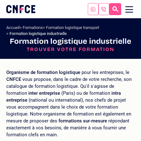
Aller
au
RECHERC
ME
Logo
MOB
contenu
site
Aller
Accueil
Formations
Formation logistique transport
au
Formation logistique industrielle
menu
Formation logistique industrielle
Aller
TROUVER VOTRE FORMATION
à
la
recherche
Organisme de formation logistique
pour les entreprises, le
CNFCE
vous propose, dans le cadre de votre recherche, son
catalogue de formation logistique. Qu'il s'agisse de
formation
inter entreprise
(Paris) ou de formation
intra
entreprise
(national ou international), nos chefs de projet
vous accompagnent dans le choix de votre formation
logistique. Notre organisme de formation est également en
mesure de proposer des
formations sur-mesure
répondant
exactement à vos besoins, de manière à vous fournir une
formation clefs en main.