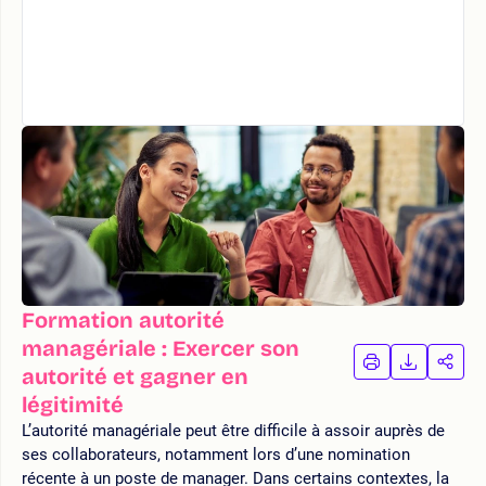
Formation autorité
managériale : Exercer son
IMPRIMER
TÉLÉCHA
PAR
autorité et gagner en
LA
LA
légitimité
FORMATION
FORMAT
FOR
L’autorité managériale peut être difficile à assoir auprès de
ses collaborateurs, notamment lors d’une nomination
récente à un poste de manager. Dans certains contextes, la