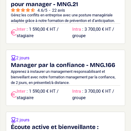
pour manager - MNG.21
4.6
/
5
-
22
avis
Gérez les conflits en entreprise avec une posture managériale
adaptée grâce à notre formation de prévention et d’anticipation.
Inter
: 1 590,00 € HT /
Intra
: 3 700,00 € HT /
stagiaire
groupe
2 jours
Manager par la confiance - MNG.166
Apprenez à instaurer un management responsabilisant et
bienveillant avec notre formation management par la confiance,
de 2 jours, en présentiel/à distance.
Inter
: 1 590,00 € HT /
Intra
: 3 700,00 € HT /
stagiaire
groupe
2 jours
Écoute active et bienveillante :