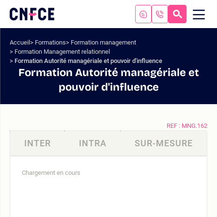
Aller
au
RECHERC
ME
Logo
MOB
contenu
site
Aller
Accueil
Formations
Formation management
au
Formation Management relationnel
menu
Formation Autorité managériale et pouvoir d'influence
Aller
Formation Autorité managériale et
à
pouvoir d'influence
la
recherche
REF : MNG.162
INTER
INTRA
SUR-MESURE