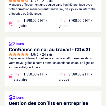
4.1
/
5
-
21
avis
Managez efficacement une équipe sans lien hiérarchique avec
notre formation management transversal, de 2 jours en inter/intra
entreprise ou à distance.
Inter
: 1 590,00 € HT /
Intra
: 3 700,00 € HT /
stagiaire
groupe
2 jours
Confiance en soi au travail - CDV.61
4.8
/
5
-
24
avis
Reprenez rapidement confiance en vous et affirmez-vous dans
votre travail grâce à notre Formation confiance en soi en ligne et
en présentiel, de 2 jours.
Inter
: 1 550,00 € HT /
Intra
: 3 580,00 € HT /
stagiaire
groupe
2 jours
Gestion des conflits en entreprise