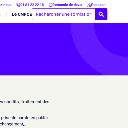
ez-nous
01 81 22 22 18
Demande de devis
Postuler
s
Le CNFCE
RECHERCH
s conflits, Traitement des
ise de parole en public,
 changement,...