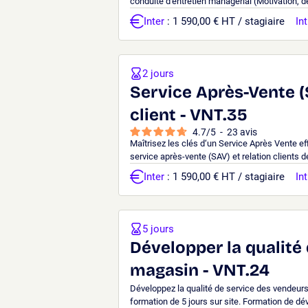
conduite d'entretien managérial (Motivation, dé
Inter
: 1 590,00 € HT / stagiaire
Int
2 jours
Service Après-Vente (
client - VNT.35
4.7
/
5
-
23
avis
Maîtrisez les clés d‘un Service Après Vente ef
service après-vente (SAV) et relation clients d
Inter
: 1 590,00 € HT / stagiaire
Int
5 jours
Développer la qualité
magasin - VNT.24
Développez la qualité de service des vendeur
formation de 5 jours sur site. Formation de d