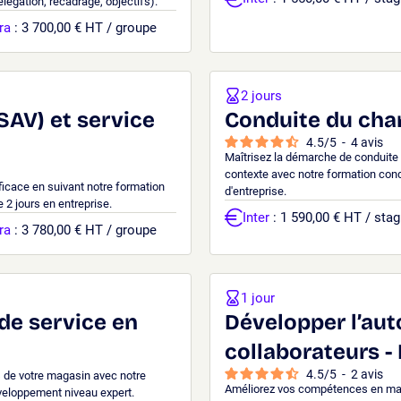
légation, recadrage, objectifs).
ra
: 3 700,00 € HT / groupe
2 jours
SAV) et service
Conduite du ch
4.5
/
5
-
4
avis
Maîtrisez la démarche de conduite
contexte avec notre formation co
ficace en suivant notre formation
d'entreprise.
e 2 jours en entreprise.
Inter
: 1 590,00 € HT / stag
ra
: 3 780,00 € HT / groupe
1 jour
 de service en
Développer l’au
collaborateurs 
4.5
/
5
-
2
avis
s de votre magasin avec notre
Améliorez vos compétences en man
éveloppement niveau expert.