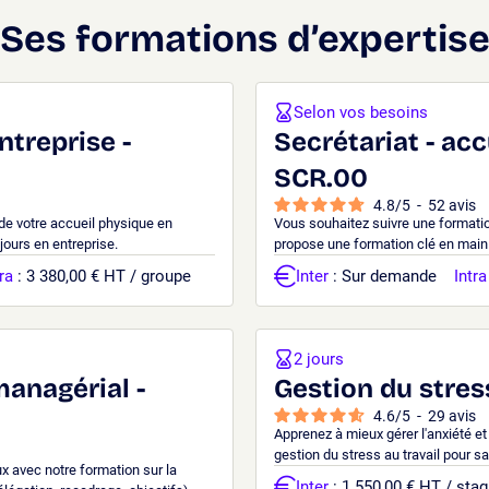
Ses formations d’expertis
Selon vos besoins
ntreprise -
Secrétariat - acc
SCR.00
4.8
/
5
-
52
avis
 de votre accueil physique en
Vous souhaitez suivre une formati
jours en entreprise.
propose une formation clé en main
ra
: 3 380,00 € HT / groupe
Inter
: Sur demande
Intra
2 jours
managérial -
Gestion du stress
4.6
/
5
-
29
avis
Apprenez à mieux gérer l'anxiété et
gestion du stress au travail pour sal
x avec notre formation sur la
Inter
: 1 550,00 € HT / stag