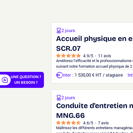
2 jours
er
Accueil physique en e
SCR.07
4.9
/
5
-
11
avis
Améliorez l‘efficacité et le professionnalisme
suivant notre formation accueil physique de 2 
Inter
: 1 530,00 € HT / stagiaire
Int
UNE QUESTION ?
UN BESOIN ?
2 jours
Conduite d'entretien 
MNG.66
4.6
/
5
-
7
avis
Maîtrisez les différents entretiens managériau